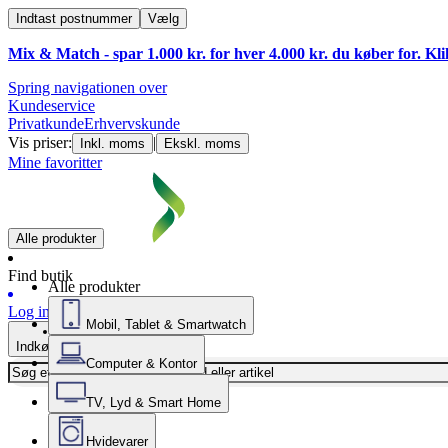
Indtast postnummer
Vælg
Mix & Match - spar 1.000 kr. for hver 4.000 kr. du køber for. Kl
Spring navigationen over
Kundeservice
Privatkunde
Erhvervskunde
Vis priser:
|
Inkl. moms
Ekskl. moms
Mine favoritter
Alle produkter
Find butik
Alle produkter
Log ind
Mobil, Tablet & Smartwatch
Indkøbskurv
Computer & Kontor
TV, Lyd & Smart Home
Hvidevarer