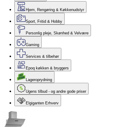
Hjem, Rengøring & Køkkenudstyr
Sport, Fritid & Hobby
Personlig pleje, Skønhed & Velvære
Gaming
Services & tilbehør
Epoq køkken & bryggers
Lageroprydning
Ugens tilbud - og andre gode priser
Elgiganten Erhverv