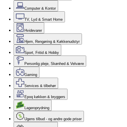
Computer & Kontor
TV, Lyd & Smart Home
Hvidevarer
Hjem, Rengøring & Køkkenudstyr
Sport, Fritid & Hobby
Personlig pleje, Skønhed & Velvære
Gaming
Services & tilbehør
Epoq køkken & bryggers
Lageroprydning
Ugens tilbud - og andre gode priser