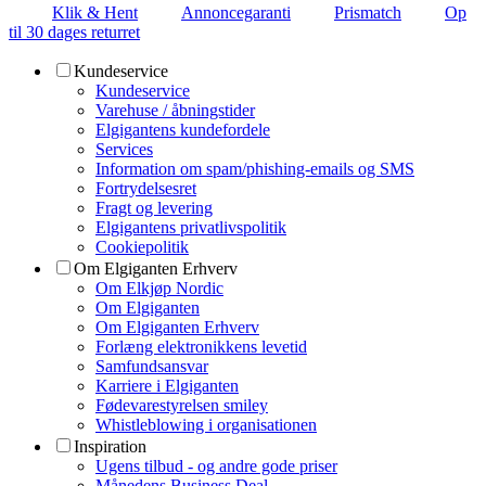
Klik & Hent
Annoncegaranti
Prismatch
Op
til 30 dages returret
Kundeservice
Kundeservice
Varehuse / åbningstider
Elgigantens kundefordele
Services
Information om spam/phishing-emails og SMS
Fortrydelsesret
Fragt og levering
Elgigantens privatlivspolitik
Cookiepolitik
Om Elgiganten Erhverv
Om Elkjøp Nordic
Om Elgiganten
Om Elgiganten Erhverv
Forlæng elektronikkens levetid
Samfundsansvar
Karriere i Elgiganten
Fødevarestyrelsen smiley
Whistleblowing i organisationen
Inspiration
Ugens tilbud - og andre gode priser
Månedens Business Deal