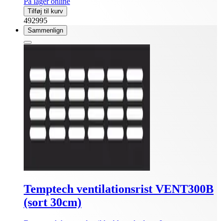
På lager online
Tilføj til kurv
492995
Sammenlign
Temptech ventilationsrist VENT300B
(sort 30cm)