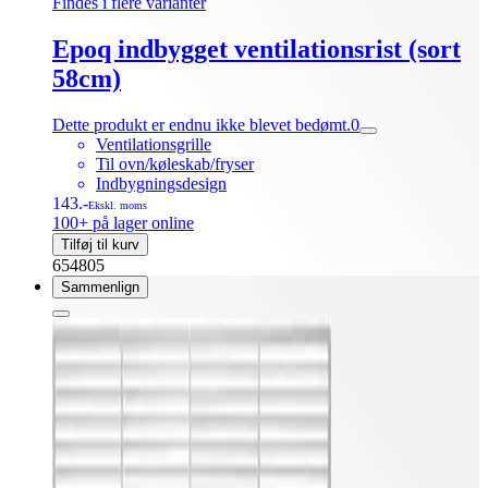
Findes i flere varianter
Epoq indbygget ventilationsrist (sort
58cm)
Dette produkt er endnu ikke blevet bedømt.
0
Ventilationsgrille
Til ovn/køleskab/fryser
Indbygningsdesign
143.-
Ekskl. moms
100+ på lager online
Tilføj til kurv
654805
Sammenlign