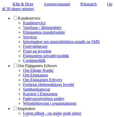
Klik & Hent
Annoncegaranti
Prismatch
Op
til 30 dages returret
Kundeservice
Kundeservice
Varehuse / åbningstider
Elgigantens kundefordele
Services
Information om spam/phishing-emails og SMS
Fortrydelsesret
Fragt og levering
Elgigantens privatlivspolitik
Cookiepolitik
Om Elgiganten Erhverv
Om Elkjøp Nordic
Om Elgiganten
Om Elgiganten Erhverv
Forlæng elektronikkens levetid
Samfundsansvar
Karriere i Elgiganten
Fødevarestyrelsen smiley
Whistleblowing i organisationen
Inspiration
Ugens tilbud - og andre gode priser