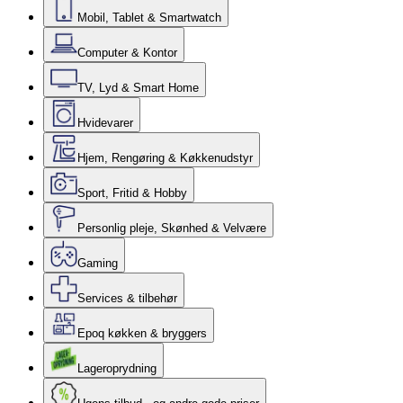
Mobil, Tablet & Smartwatch
Computer & Kontor
TV, Lyd & Smart Home
Hvidevarer
Hjem, Rengøring & Køkkenudstyr
Sport, Fritid & Hobby
Personlig pleje, Skønhed & Velvære
Gaming
Services & tilbehør
Epoq køkken & bryggers
Lageroprydning