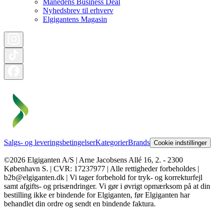
Månedens Business Deal
Nyhedsbrev til erhverv
Elgigantens Magasin
Salgs- og leveringsbetingelser
Kategorier
Brands
Cookie indstillinger
©2026 Elgiganten A/S | Arne Jacobsens Allé 16, 2. - 2300
København S. | CVR: 17237977 | Alle rettigheder forbeholdes |
b2b@elgiganten.dk | Vi tager forbehold for tryk- og korrekturfejl
samt afgifts- og prisændringer. Vi gør i øvrigt opmærksom på at din
bestilling ikke er bindende for Elgiganten, før Elgiganten har
behandlet din ordre og sendt en bindende faktura.