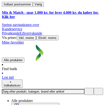
Indtast postnummer
Vælg
Mix & Match - spar 1.000 kr. for hver 4.000 kr. du køber for.
Klik
her
Spring navigationen over
Kundeservice
Privatkunde
Erhvervskunde
Vis priser:
|
Inkl. moms
Ekskl. moms
Mine favoritter
Alle produkter
Find butik
Log ind
Indkøbskurv
Alle produkter