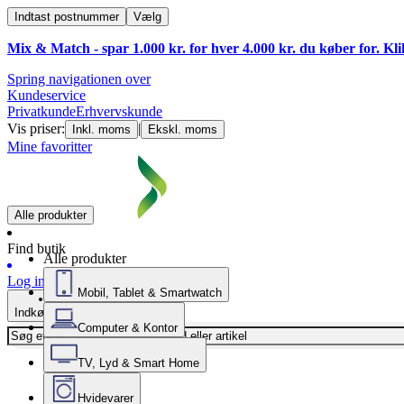
Indtast postnummer
Vælg
Mix & Match - spar 1.000 kr. for hver 4.000 kr. du køber for. Kl
Spring navigationen over
Kundeservice
Privatkunde
Erhvervskunde
Vis priser:
|
Inkl. moms
Ekskl. moms
Mine favoritter
Alle produkter
Find butik
Alle produkter
Log ind
Mobil, Tablet & Smartwatch
Indkøbskurv
Computer & Kontor
TV, Lyd & Smart Home
Hvidevarer