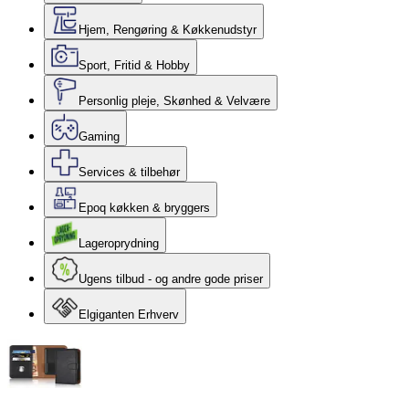
Hjem, Rengøring & Køkkenudstyr
Sport, Fritid & Hobby
Personlig pleje, Skønhed & Velvære
Gaming
Services & tilbehør
Epoq køkken & bryggers
Lageroprydning
Ugens tilbud - og andre gode priser
Elgiganten Erhverv