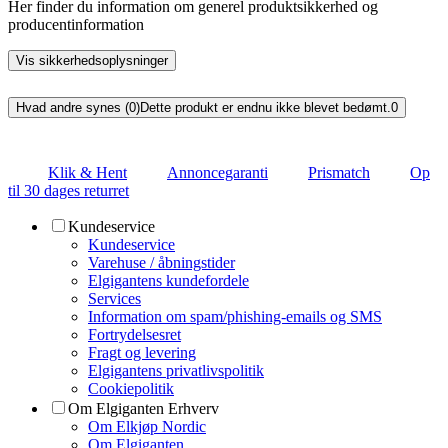
Her finder du information om generel produktsikkerhed og
producentinformation
Vis sikkerhedsoplysninger
Hvad andre synes (0)
Dette produkt er endnu ikke blevet bedømt.
0
Klik & Hent
Annoncegaranti
Prismatch
Op
til 30 dages returret
Kundeservice
Kundeservice
Varehuse / åbningstider
Elgigantens kundefordele
Services
Information om spam/phishing-emails og SMS
Fortrydelsesret
Fragt og levering
Elgigantens privatlivspolitik
Cookiepolitik
Om Elgiganten Erhverv
Om Elkjøp Nordic
Om Elgiganten