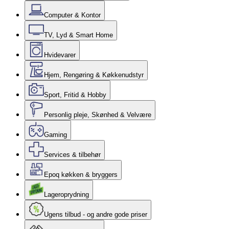
Computer & Kontor
TV, Lyd & Smart Home
Hvidevarer
Hjem, Rengøring & Køkkenudstyr
Sport, Fritid & Hobby
Personlig pleje, Skønhed & Velvære
Gaming
Services & tilbehør
Epoq køkken & bryggers
Lageroprydning
Ugens tilbud - og andre gode priser