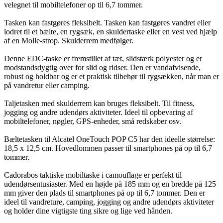
velegnet til mobiltelefoner op til 6,7 tommer.
Tasken kan fastgøres fleksibelt. Tasken kan fastgøres vandret eller
lodret til et bælte, en rygsæk, en skuldertaske eller en vest ved hjælp
af en Molle-strop. Skulderrem medfølger.
Denne EDC-taske er fremstillet af tæt, slidstærk polyester og er
modstandsdygtig over for slid og ridser. Den er vandafvisende,
robust og holdbar og er et praktisk tilbehør til rygsækken, når man er
på vandretur eller camping.
Taljetasken med skulderrem kan bruges fleksibelt. Til fitness,
jogging og andre udendørs aktiviteter. Ideel til opbevaring af
mobiltelefoner, nøgler, GPS-enheder, små redskaber osv.
Bæltetasken til Alcatel OneTouch POP C5 har den ideelle størrelse:
18,5 x 12,5 cm. Hovedlommen passer til smartphones på op til 6,7
tommer.
Cadorabos taktiske mobiltaske i camouflage er perfekt til
udendørsentusiaster. Med en højde på 185 mm og en bredde på 125
mm giver den plads til smartphones på op til 6,7 tommer. Den er
ideel til vandreture, camping, jogging og andre udendørs aktiviteter
og holder dine vigtigste ting sikre og lige ved hånden.