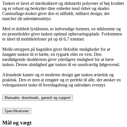
Tasken er lavet af stænksikkert og slidstærkt polyester af høj kvalitet
og er robust og beskytter dine enheder mod ridser og skader.
Camouflage-looket giver den et stilfuldt, militært design, der
matcher dit udendørsudstyr.
Med et dobbelt lynlåsrum, to indvendige lommer, en stiklomme og
en penneholder giver tasken optimal opbevaringsplads. Forlommen
er ideel til mobiltelefoner på op til 6,7 tommer.
Molle-stroppen på bagsiden giver fleksible muligheder for at
fastgøre tasken til et bælte, en rygsæk eller en vest. Den
medfølgende skulderrem giver yderligere mulighed for at bære
tasken. Denne alsidighed gør tasken til en uundværlig følgesvend.
Afrundede kanter og et moderne design gør tasken æstetisk og
praktisk. Den er nem at rengøre og er perfekt til alle, der ønsker en
velorganiseret taske til hverdagsbrug og udendørs eventyr.
Manualer, downloads, garanti og support
Specifikationer
Mål og vægt