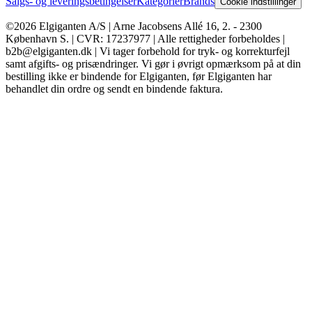
Salgs- og leveringsbetingelser
Kategorier
Brands
Cookie indstillinger
©2026 Elgiganten A/S | Arne Jacobsens Allé 16, 2. - 2300
København S. | CVR: 17237977 | Alle rettigheder forbeholdes |
b2b@elgiganten.dk | Vi tager forbehold for tryk- og korrekturfejl
samt afgifts- og prisændringer. Vi gør i øvrigt opmærksom på at din
bestilling ikke er bindende for Elgiganten, før Elgiganten har
behandlet din ordre og sendt en bindende faktura.