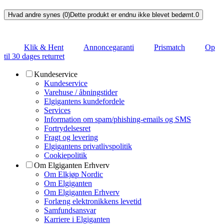
Hvad andre synes (0)
Dette produkt er endnu ikke blevet bedømt.
0
Klik & Hent
Annoncegaranti
Prismatch
Op
til 30 dages returret
Kundeservice
Kundeservice
Varehuse / åbningstider
Elgigantens kundefordele
Services
Information om spam/phishing-emails og SMS
Fortrydelsesret
Fragt og levering
Elgigantens privatlivspolitik
Cookiepolitik
Om Elgiganten Erhverv
Om Elkjøp Nordic
Om Elgiganten
Om Elgiganten Erhverv
Forlæng elektronikkens levetid
Samfundsansvar
Karriere i Elgiganten