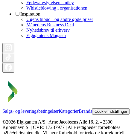
Fødevarestyrelsen smiley
Whistleblowing i organisationen
Inspiration
Ugens tilbud - og andre gode priser
Månedens Business Deal
Nyhedsbrev til erhverv
Elgigantens Magasin
Salgs- og leveringsbetingelser
Kategorier
Brands
Cookie indstillinger
©2026 Elgiganten A/S | Arne Jacobsens Allé 16, 2. - 2300
København S. | CVR: 17237977 | Alle rettigheder forbeholdes |
b2b@elgiganten.dk | Vi tager forbehold for tryk- og korrekturfejl