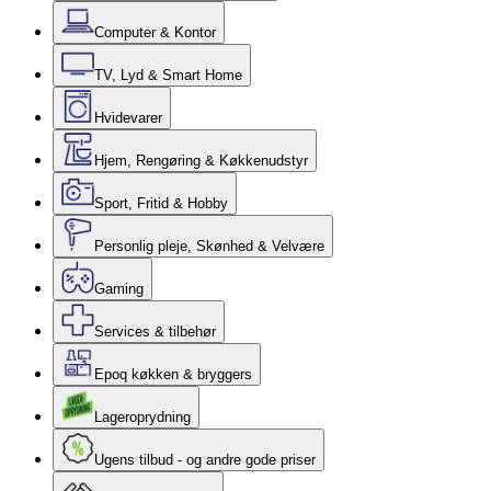
Computer & Kontor
TV, Lyd & Smart Home
Hvidevarer
Hjem, Rengøring & Køkkenudstyr
Sport, Fritid & Hobby
Personlig pleje, Skønhed & Velvære
Gaming
Services & tilbehør
Epoq køkken & bryggers
Lageroprydning
Ugens tilbud - og andre gode priser