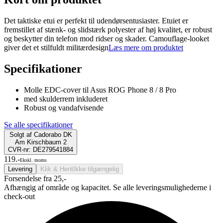
Det taktiske etui er perfekt til udendørsentusiaster. Etuiet er
fremstillet af stænk- og slidstærk polyester af høj kvalitet, er robust
og beskytter din telefon mod ridser og skader. Camouflage-looket
giver det et stilfuldt militærdesign
Læs mere om produktet
Specifikationer
Molle EDC-cover til Asus ROG Phone 8 / 8 Pro
med skulderrem inkluderet
Robust og vandafvisende
Se alle specifikationer
Solgt af
Cadorabo DK
Am Kirschbaum 2
CVR-nr: DE279541884
119.-
Ekskl. moms
Levering
Klik & Hent
Ikke tilgængelig
Forsendelse fra 25,-
Afhængig af område og kapacitet. Se alle leveringsmulighederne i
check-out