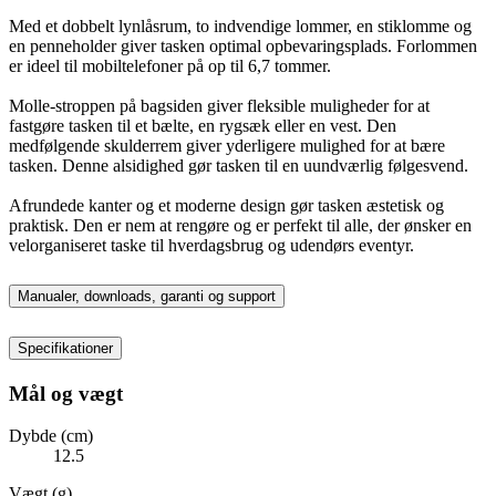
Med et dobbelt lynlåsrum, to indvendige lommer, en stiklomme og
en penneholder giver tasken optimal opbevaringsplads. Forlommen
er ideel til mobiltelefoner på op til 6,7 tommer.
Molle-stroppen på bagsiden giver fleksible muligheder for at
fastgøre tasken til et bælte, en rygsæk eller en vest. Den
medfølgende skulderrem giver yderligere mulighed for at bære
tasken. Denne alsidighed gør tasken til en uundværlig følgesvend.
Afrundede kanter og et moderne design gør tasken æstetisk og
praktisk. Den er nem at rengøre og er perfekt til alle, der ønsker en
velorganiseret taske til hverdagsbrug og udendørs eventyr.
Manualer, downloads, garanti og support
Specifikationer
Mål og vægt
Dybde (cm)
12.5
Vægt (g)