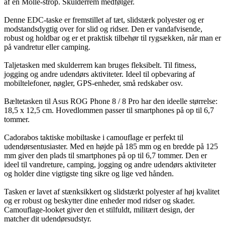
af en Molle-strop. Skulderrem medfølger.
Denne EDC-taske er fremstillet af tæt, slidstærk polyester og er
modstandsdygtig over for slid og ridser. Den er vandafvisende,
robust og holdbar og er et praktisk tilbehør til rygsækken, når man er
på vandretur eller camping.
Taljetasken med skulderrem kan bruges fleksibelt. Til fitness,
jogging og andre udendørs aktiviteter. Ideel til opbevaring af
mobiltelefoner, nøgler, GPS-enheder, små redskaber osv.
Bæltetasken til Asus ROG Phone 8 / 8 Pro har den ideelle størrelse:
18,5 x 12,5 cm. Hovedlommen passer til smartphones på op til 6,7
tommer.
Cadorabos taktiske mobiltaske i camouflage er perfekt til
udendørsentusiaster. Med en højde på 185 mm og en bredde på 125
mm giver den plads til smartphones på op til 6,7 tommer. Den er
ideel til vandreture, camping, jogging og andre udendørs aktiviteter
og holder dine vigtigste ting sikre og lige ved hånden.
Tasken er lavet af stænksikkert og slidstærkt polyester af høj kvalitet
og er robust og beskytter dine enheder mod ridser og skader.
Camouflage-looket giver den et stilfuldt, militært design, der
matcher dit udendørsudstyr.