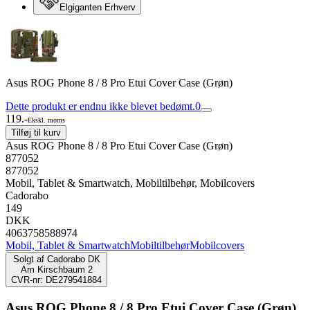
Elgiganten Erhverv
Asus ROG Phone 8 / 8 Pro Etui Cover Case (Grøn)
Dette produkt er endnu ikke blevet bedømt.
0
119.-
Ekskl. moms
Tilføj til kurv
Asus ROG Phone 8 / 8 Pro Etui Cover Case (Grøn)
877052
877052
Mobil, Tablet & Smartwatch, Mobiltilbehør, Mobilcovers
Cadorabo
149
DKK
4063758588974
Mobil, Tablet & Smartwatch
Mobiltilbehør
Mobilcovers
Solgt af
Cadorabo DK
Am Kirschbaum 2
CVR-nr: DE279541884
Asus ROG Phone 8 / 8 Pro Etui Cover Case (Grøn)