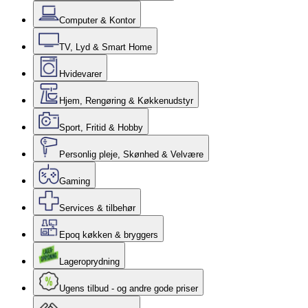
Computer & Kontor
TV, Lyd & Smart Home
Hvidevarer
Hjem, Rengøring & Køkkenudstyr
Sport, Fritid & Hobby
Personlig pleje, Skønhed & Velvære
Gaming
Services & tilbehør
Epoq køkken & bryggers
Lageroprydning
Ugens tilbud - og andre gode priser