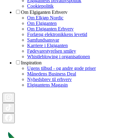
Elgigantens privatlivspolitik
Cookiepolitik
Om Elgiganten Erhverv
Om Elkjøp Nordic
Om Elgiganten
Om Elgiganten Erhverv
Forlæng elektronikkens levetid
Samfundsansvar
Karriere i Elgiganten
Fødevarestyrelsen smiley
Whistleblowing i organisationen
Inspiration
Ugens tilbud - og andre gode priser
Månedens Business Deal
Nyhedsbrev til erhverv
Elgigantens Magasin