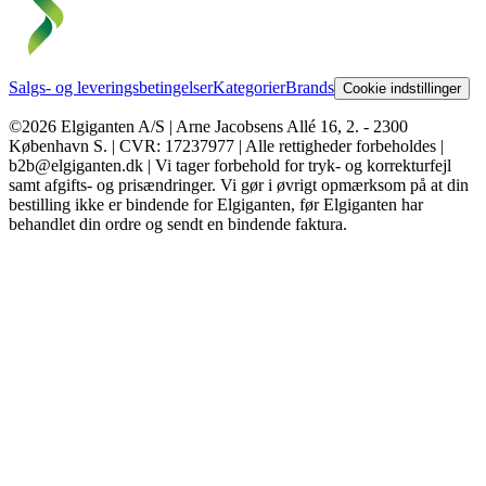
Salgs- og leveringsbetingelser
Kategorier
Brands
Cookie indstillinger
©2026 Elgiganten A/S | Arne Jacobsens Allé 16, 2. - 2300
København S. | CVR: 17237977 | Alle rettigheder forbeholdes |
b2b@elgiganten.dk | Vi tager forbehold for tryk- og korrekturfejl
samt afgifts- og prisændringer. Vi gør i øvrigt opmærksom på at din
bestilling ikke er bindende for Elgiganten, før Elgiganten har
behandlet din ordre og sendt en bindende faktura.