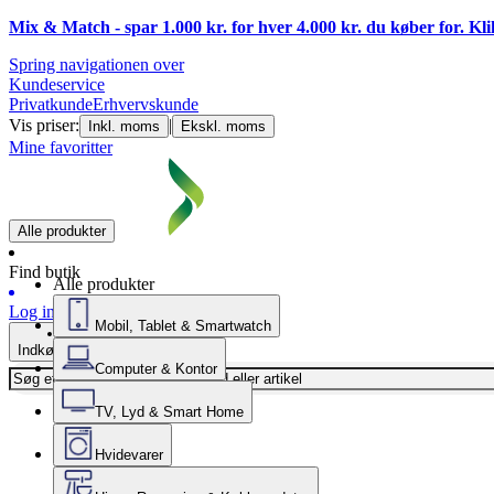
Mix & Match - spar 1.000 kr. for hver 4.000 kr. du køber for. Kl
Spring navigationen over
Kundeservice
Privatkunde
Erhvervskunde
Vis priser:
|
Inkl. moms
Ekskl. moms
Mine favoritter
Alle produkter
Find butik
Alle produkter
Log ind
Mobil, Tablet & Smartwatch
Indkøbskurv
Computer & Kontor
TV, Lyd & Smart Home
Hvidevarer