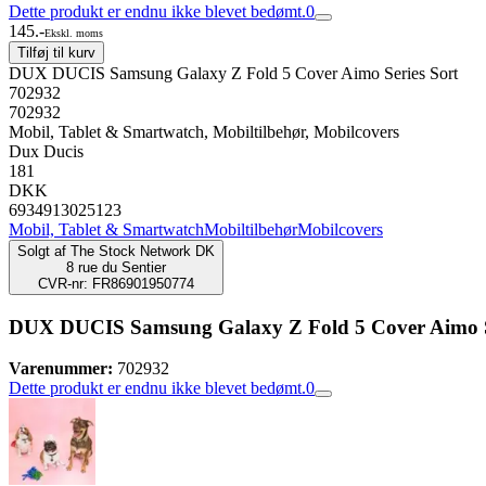
Dette produkt er endnu ikke blevet bedømt.
0
145.-
Ekskl. moms
Tilføj til kurv
DUX DUCIS Samsung Galaxy Z Fold 5 Cover Aimo Series Sort
702932
702932
Mobil, Tablet & Smartwatch, Mobiltilbehør, Mobilcovers
Dux Ducis
181
DKK
6934913025123
Mobil, Tablet & Smartwatch
Mobiltilbehør
Mobilcovers
Solgt af
The Stock Network DK
8 rue du Sentier
CVR-nr: FR86901950774
DUX DUCIS Samsung Galaxy Z Fold 5 Cover Aimo S
Varenummer:
702932
Dette produkt er endnu ikke blevet bedømt.
0