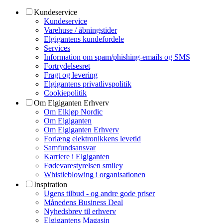
Kundeservice
Kundeservice
Varehuse / åbningstider
Elgigantens kundefordele
Services
Information om spam/phishing-emails og SMS
Fortrydelsesret
Fragt og levering
Elgigantens privatlivspolitik
Cookiepolitik
Om Elgiganten Erhverv
Om Elkjøp Nordic
Om Elgiganten
Om Elgiganten Erhverv
Forlæng elektronikkens levetid
Samfundsansvar
Karriere i Elgiganten
Fødevarestyrelsen smiley
Whistleblowing i organisationen
Inspiration
Ugens tilbud - og andre gode priser
Månedens Business Deal
Nyhedsbrev til erhverv
Elgigantens Magasin