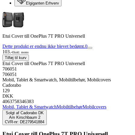
Elgiganten Erhverv
Etui Cover till OnePlus 7T PRO Universell
Dette produkt er endnu ikke blevet bedømt.
0
103.-
Ekskl. moms
Tilføj til kurv
Etui Cover till OnePlus 7T PRO Universell
706051
706051
Mobil, Tablet & Smartwatch, Mobiltilbehør, Mobilcovers
Cadorabo
129
DKK
4063758346383
Mobil, Tablet & Smartwatch
Mobiltilbehør
Mobilcovers
Solgt af
Cadorabo DK
Am Kirschbaum 2
CVR-nr: DE279541884
Etui Cover till OnePlus 7T PRO Universell