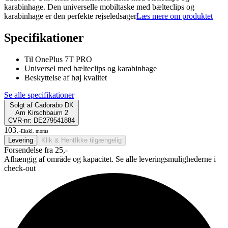
karabinhage. Den universelle mobiltaske med bælteclips og
karabinhage er den perfekte rejseledsager
Læs mere om produktet
Specifikationer
Til OnePlus 7T PRO
Universel med bælteclips og karabinhage
Beskyttelse af høj kvalitet
Se alle specifikationer
Solgt af
Cadorabo DK
Am Kirschbaum 2
CVR-nr: DE279541884
103.-
Ekskl. moms
Levering
Klik & Hent
Ikke tilgængelig
Forsendelse fra 25,-
Afhængig af område og kapacitet. Se alle leveringsmulighederne i
check-out