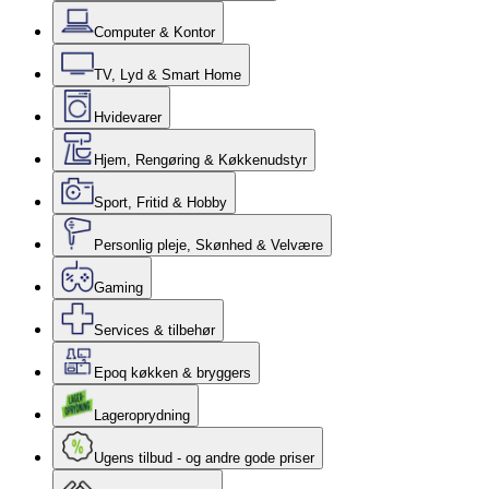
Computer & Kontor
TV, Lyd & Smart Home
Hvidevarer
Hjem, Rengøring & Køkkenudstyr
Sport, Fritid & Hobby
Personlig pleje, Skønhed & Velvære
Gaming
Services & tilbehør
Epoq køkken & bryggers
Lageroprydning
Ugens tilbud - og andre gode priser