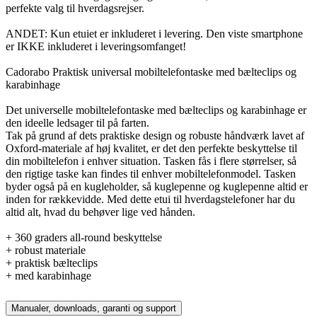
perfekte valg til hverdagsrejser.
ANDET: Kun etuiet er inkluderet i levering. Den viste smartphone
er IKKE inkluderet i leveringsomfanget!
Cadorabo Praktisk universal mobiltelefontaske med bælteclips og
karabinhage
Det universelle mobiltelefontaske med bælteclips og karabinhage er
den ideelle ledsager til på farten.
Tak på grund af dets praktiske design og robuste håndværk lavet af
Oxford-materiale af høj kvalitet, er det den perfekte beskyttelse til
din mobiltelefon i enhver situation. Tasken fås i flere størrelser, så
den rigtige taske kan findes til enhver mobiltelefonmodel. Tasken
byder også på en kugleholder, så kuglepenne og kuglepenne altid er
inden for rækkevidde. Med dette etui til hverdagstelefoner har du
altid alt, hvad du behøver lige ved hånden.
+ 360 graders all-round beskyttelse
+ robust materiale
+ praktisk bælteclips
+ med karabinhage
Manualer, downloads, garanti og support