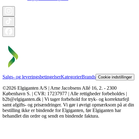
Salgs- og leveringsbetingelser
Kategorier
Brands
Cookie indstillinger
©2026 Elgiganten A/S | Arne Jacobsens Allé 16, 2. - 2300
København S. | CVR: 17237977 | Alle rettigheder forbeholdes |
b2b@elgiganten.dk | Vi tager forbehold for tryk- og korrekturfejl
samt afgifts- og prisændringer. Vi gør i øvrigt opmærksom på at din
bestilling ikke er bindende for Elgiganten, før Elgiganten har
behandlet din ordre og sendt en bindende faktura.