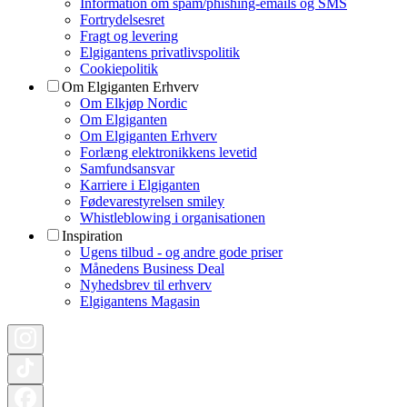
Information om spam/phishing-emails og SMS
Fortrydelsesret
Fragt og levering
Elgigantens privatlivspolitik
Cookiepolitik
Om Elgiganten Erhverv
Om Elkjøp Nordic
Om Elgiganten
Om Elgiganten Erhverv
Forlæng elektronikkens levetid
Samfundsansvar
Karriere i Elgiganten
Fødevarestyrelsen smiley
Whistleblowing i organisationen
Inspiration
Ugens tilbud - og andre gode priser
Månedens Business Deal
Nyhedsbrev til erhverv
Elgigantens Magasin