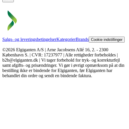
Salgs- og leveringsbetingelser
Kategorier
Brands
Cookie indstillinger
©2026 Elgiganten A/S | Arne Jacobsens Allé 16, 2. - 2300
København S. | CVR: 17237977 | Alle rettigheder forbeholdes |
b2b@elgiganten.dk | Vi tager forbehold for tryk- og korrekturfejl
samt afgifts- og prisændringer. Vi gør i øvrigt opmærksom på at din
bestilling ikke er bindende for Elgiganten, før Elgiganten har
behandlet din ordre og sendt en bindende faktura.