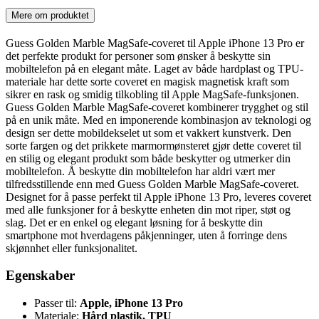
Mere om produktet
Guess Golden Marble MagSafe-coveret til Apple iPhone 13 Pro er
det perfekte produkt for personer som ønsker å beskytte sin
mobiltelefon på en elegant måte. Laget av både hardplast og TPU-
materiale har dette sorte coveret en magisk magnetisk kraft som
sikrer en rask og smidig tilkobling til Apple MagSafe-funksjonen.
Guess Golden Marble MagSafe-coveret kombinerer trygghet og stil
på en unik måte. Med en imponerende kombinasjon av teknologi og
design ser dette mobildekselet ut som et vakkert kunstverk. Den
sorte fargen og det prikkete marmormønsteret gjør dette coveret til
en stilig og elegant produkt som både beskytter og utmerker din
mobiltelefon. Å beskytte din mobiltelefon har aldri vært mer
tilfredsstillende enn med Guess Golden Marble MagSafe-coveret.
Designet for å passe perfekt til Apple iPhone 13 Pro, leveres coveret
med alle funksjoner for å beskytte enheten din mot riper, støt og
slag. Det er en enkel og elegant løsning for å beskytte din
smartphone mot hverdagens påkjenninger, uten å forringe dens
skjønnhet eller funksjonalitet.
Egenskaber
Passer til:
Apple, iPhone 13 Pro
Materiale:
Hård plastik, TPU