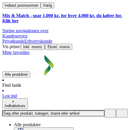
Indtast postnummer
Vælg
Mix & Match - spar 1.000 kr. for hver 4.000 kr. du køber for.
Klik
her
Spring navigationen over
Kundeservice
Privatkunde
Erhvervskunde
Vis priser:
|
Inkl. moms
Ekskl. moms
Mine favoritter
Alle produkter
Find butik
Log ind
Indkøbskurv
Alle produkter