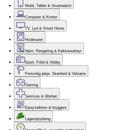
Mobil, Tablet & Smartwatch
Computer & Kontor
TV, Lyd & Smart Home
Hvidevarer
Hjem, Rengøring & Køkkenudstyr
Sport, Fritid & Hobby
Personlig pleje, Skønhed & Velvære
Gaming
Services & tilbehør
Epoq køkken & bryggers
Lageroprydning