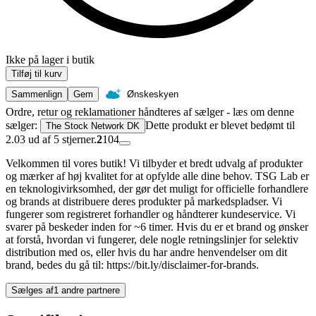
Ikke på lager i butik
Tilføj til kurv
Sammenlign
Gem
Ønskeskyen
Ordre, retur og reklamationer håndteres af sælger - læs om denne
sælger:
Dette produkt er blevet bedømt til
The Stock Network DK
2.03 ud af 5 stjerner.
2
104
Velkommen til vores butik! Vi tilbyder et bredt udvalg af produkter
og mærker af høj kvalitet for at opfylde alle dine behov. TSG Lab er
en teknologivirksomhed, der gør det muligt for officielle forhandlere
og brands at distribuere deres produkter på markedspladser. Vi
fungerer som registreret forhandler og håndterer kundeservice. Vi
svarer på beskeder inden for ~6 timer. Hvis du er et brand og ønsker
at forstå, hvordan vi fungerer, dele nogle retningslinjer for selektiv
distribution med os, eller hvis du har andre henvendelser om dit
brand, bedes du gå til: https://bit.ly/disclaimer-for-brands.
Sælges af
1 andre partnere