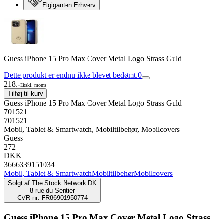
Elgiganten Erhverv
Guess iPhone 15 Pro Max Cover Metal Logo Strass Guld
Dette produkt er endnu ikke blevet bedømt.
0
218.-
Ekskl. moms
Tilføj til kurv
Guess iPhone 15 Pro Max Cover Metal Logo Strass Guld
701521
701521
Mobil, Tablet & Smartwatch, Mobiltilbehør, Mobilcovers
Guess
272
DKK
3666339151034
Mobil, Tablet & Smartwatch
Mobiltilbehør
Mobilcovers
Solgt af
The Stock Network DK
8 rue du Sentier
CVR-nr: FR86901950774
Guess iPhone 15 Pro Max Cover Metal Logo Strass