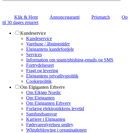
Klik & Hent
Annoncegaranti
Prismatch
Op
til 30 dages returret
Kundeservice
Kundeservice
Varehuse / åbningstider
Elgigantens kundefordele
Services
Information om spam/phishing-emails og SMS
Fortrydelsesret
Fragt og levering
Elgigantens privatlivspolitik
Cookiepolitik
Om Elgiganten Erhverv
Om Elkjøp Nordic
Om Elgiganten
Om Elgiganten Erhverv
Forlæng elektronikkens levetid
Samfundsansvar
Karriere i Elgiganten
Fødevarestyrelsen smiley
Whistleblowing i organisationen