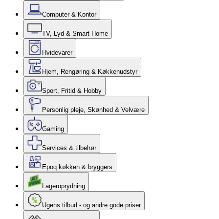
Computer & Kontor
TV, Lyd & Smart Home
Hvidevarer
Hjem, Rengøring & Køkkenudstyr
Sport, Fritid & Hobby
Personlig pleje, Skønhed & Velvære
Gaming
Services & tilbehør
Epoq køkken & bryggers
Lageroprydning
Ugens tilbud - og andre gode priser