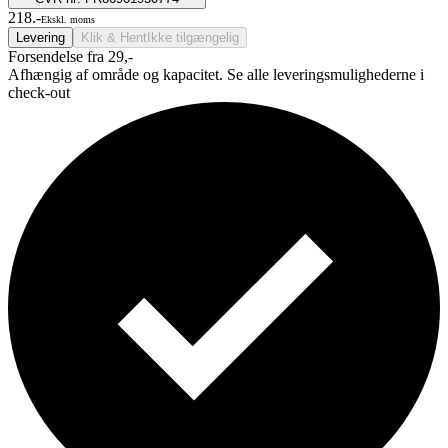
218.-
Ekskl. moms
Levering
Klik & Hent
Ikke tilgængelig
Forsendelse fra 29,-
Afhængig af område og kapacitet. Se alle leveringsmulighederne i
check-out