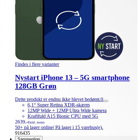
Findes i flere varianter
Nystart iPhone 13 – 5G smartphone
128GB Grøn
Dette produkt er endnu ikke blevet bedømt.
0
6,1“ Super Retina XDR-skærm
12MP Wide + 12MP Ultra Wide kamera
Kraftfuld A15 Bionic CPU med 5G
2639.-
Ekskl. moms
50+ på lager online
| På lager i 15 varehus(e).
916435
Sammenlign