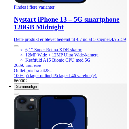
Findes i flere varianter
Nystart iPhone 13 – 5G smartphone
128GB Midnight
Dette produkt er blevet bedømt til 4.7 ud af 5 stjerner.
4.7
5159
6,1“ Super Retina XDR skærm
12MP Wide + 12MP Ultra Wide-kamera
Kraftfuld A15 Bionic CPU med 5G
2639.-
Ekskl. moms
Outlet-pris fra 2428.-
100+ på lager online
| På lager i 46 varehus(e).
660002
Sammenlign