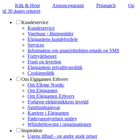
Klik & Hent
Annoncegaranti
Prismatch
Op
til 30 dages returret
Kundeservice
Kundeservice
Varehuse / åbningstider
Elgigantens kundefordele
Services
Information om spam/phishing-emails og SMS
Fortrydelsesret
Fragt og levering
Elgigantens privatlivspolitik
Cookiepolitik
Om Elgiganten Erhverv
Om Elkjøp Nordic
Om Elgiganten
Om Elgiganten Erhverv
Forlæng elektronikkens levetid
Samfundsansvar
Karriere i Elgiganten
Fødevarestyrelsen smiley
Whistleblowing i organisationen
Inspiration
Ugens tilbud - og andre gode priser