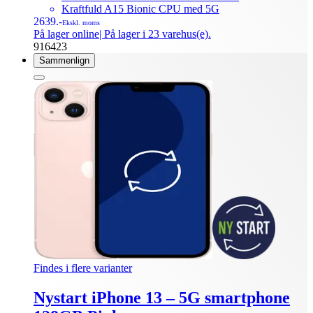
Kraftfuld A15 Bionic CPU med 5G
2639.-
Ekskl. moms
På lager online
| På lager i 23 varehus(e).
916423
Sammenlign
Findes i flere varianter
Nystart iPhone 13 – 5G smartphone