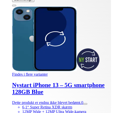
Findes i flere varianter
Nystart iPhone 13 – 5G smartphone
128GB Blue
Dette produkt er endnu ikke blevet bedømt.
0
6,1“ Super Retina XDR skærm
12MP Wide + 12MP Ultra Wide-kamera