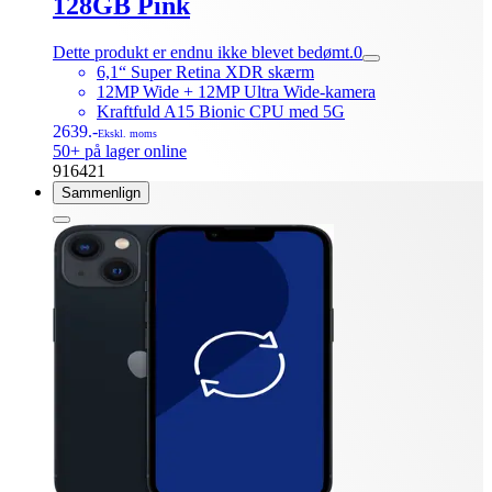
128GB Pink
Dette produkt er endnu ikke blevet bedømt.
0
6,1“ Super Retina XDR skærm
12MP Wide + 12MP Ultra Wide-kamera
Kraftfuld A15 Bionic CPU med 5G
2639.-
Ekskl. moms
50+ på lager online
916421
Sammenlign