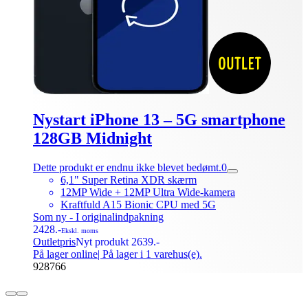
Nystart iPhone 13 – 5G smartphone
128GB Midnight
Dette produkt er endnu ikke blevet bedømt.
0
6,1" Super Retina XDR skærm
12MP Wide + 12MP Ultra Wide-kamera
Kraftfuld A15 Bionic CPU med 5G
Som ny - I originalindpakning
2428.-
Ekskl. moms
Outletpris
Nyt produkt 2639.-
På lager online
| På lager i 1 varehus(e).
928766