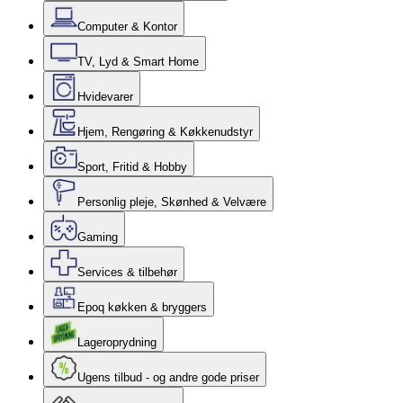
Computer & Kontor
TV, Lyd & Smart Home
Hvidevarer
Hjem, Rengøring & Køkkenudstyr
Sport, Fritid & Hobby
Personlig pleje, Skønhed & Velvære
Gaming
Services & tilbehør
Epoq køkken & bryggers
Lageroprydning
Ugens tilbud - og andre gode priser