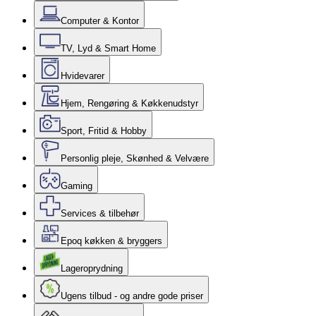
Computer & Kontor
TV, Lyd & Smart Home
Hvidevarer
Hjem, Rengøring & Køkkenudstyr
Sport, Fritid & Hobby
Personlig pleje, Skønhed & Velvære
Gaming
Services & tilbehør
Epoq køkken & bryggers
Lageroprydning
Ugens tilbud - og andre gode priser