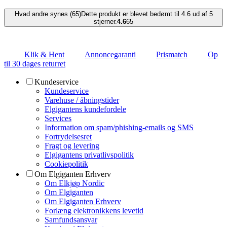
Hvad andre synes (65)
Dette produkt er blevet bedømt til 4.6 ud af 5
stjerner.
4.6
65
Klik & Hent
Annoncegaranti
Prismatch
Op
til 30 dages returret
Kundeservice
Kundeservice
Varehuse / åbningstider
Elgigantens kundefordele
Services
Information om spam/phishing-emails og SMS
Fortrydelsesret
Fragt og levering
Elgigantens privatlivspolitik
Cookiepolitik
Om Elgiganten Erhverv
Om Elkjøp Nordic
Om Elgiganten
Om Elgiganten Erhverv
Forlæng elektronikkens levetid
Samfundsansvar