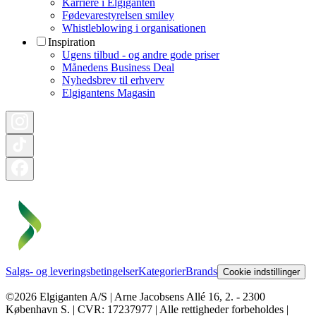
Karriere i Elgiganten
Fødevarestyrelsen smiley
Whistleblowing i organisationen
Inspiration
Ugens tilbud - og andre gode priser
Månedens Business Deal
Nyhedsbrev til erhverv
Elgigantens Magasin
Salgs- og leveringsbetingelser
Kategorier
Brands
Cookie indstillinger
©2026 Elgiganten A/S | Arne Jacobsens Allé 16, 2. - 2300
København S. | CVR: 17237977 | Alle rettigheder forbeholdes |