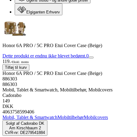
Ugens tilbud - og andre gode priser
Elgiganten Erhverv
Honor 6A PRO / 5C PRO Etui Cover Case (Beige)
Dette produkt er endnu ikke blevet bedømt.
0
119.-
Ekskl. moms
Tilføj til kurv
Honor 6A PRO / 5C PRO Etui Cover Case (Beige)
886303
886303
Mobil, Tablet & Smartwatch, Mobiltilbehør, Mobilcovers
Cadorabo
149
DKK
4063758599406
Mobil, Tablet & Smartwatch
Mobiltilbehør
Mobilcovers
Solgt af
Cadorabo DK
Am Kirschbaum 2
CVR-nr: DE279541884