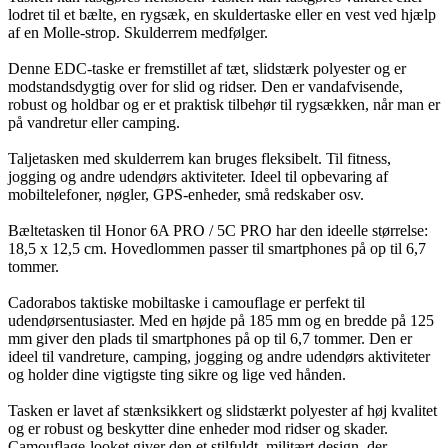
lodret til et bælte, en rygsæk, en skuldertaske eller en vest ved hjælp
af en Molle-strop. Skulderrem medfølger.
Denne EDC-taske er fremstillet af tæt, slidstærk polyester og er
modstandsdygtig over for slid og ridser. Den er vandafvisende,
robust og holdbar og er et praktisk tilbehør til rygsækken, når man er
på vandretur eller camping.
Taljetasken med skulderrem kan bruges fleksibelt. Til fitness,
jogging og andre udendørs aktiviteter. Ideel til opbevaring af
mobiltelefoner, nøgler, GPS-enheder, små redskaber osv.
Bæltetasken til Honor 6A PRO / 5C PRO har den ideelle størrelse:
18,5 x 12,5 cm. Hovedlommen passer til smartphones på op til 6,7
tommer.
Cadorabos taktiske mobiltaske i camouflage er perfekt til
udendørsentusiaster. Med en højde på 185 mm og en bredde på 125
mm giver den plads til smartphones på op til 6,7 tommer. Den er
ideel til vandreture, camping, jogging og andre udendørs aktiviteter
og holder dine vigtigste ting sikre og lige ved hånden.
Tasken er lavet af stænksikkert og slidstærkt polyester af høj kvalitet
og er robust og beskytter dine enheder mod ridser og skader.
Camouflage-looket giver den et stilfuldt, militært design, der