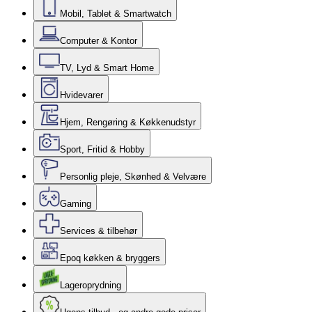
Mobil, Tablet & Smartwatch
Computer & Kontor
TV, Lyd & Smart Home
Hvidevarer
Hjem, Rengøring & Køkkenudstyr
Sport, Fritid & Hobby
Personlig pleje, Skønhed & Velvære
Gaming
Services & tilbehør
Epoq køkken & bryggers
Lageroprydning