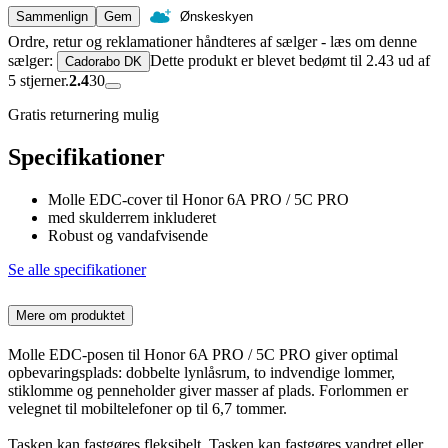
Sammenlign
Gem
Ønskeskyen
Ordre, retur og reklamationer håndteres af sælger - læs om denne
sælger:
Dette produkt er blevet bedømt til 2.43 ud af
Cadorabo DK
5 stjerner.
2.4
30
Gratis returnering mulig
Specifikationer
Molle EDC-cover til Honor 6A PRO / 5C PRO
med skulderrem inkluderet
Robust og vandafvisende
Se alle specifikationer
Mere om produktet
Molle EDC-posen til Honor 6A PRO / 5C PRO giver optimal
opbevaringsplads: dobbelte lynlåsrum, to indvendige lommer,
stiklomme og penneholder giver masser af plads. Forlommen er
velegnet til mobiltelefoner op til 6,7 tommer.
Tasken kan fastgøres fleksibelt. Tasken kan fastgøres vandret eller