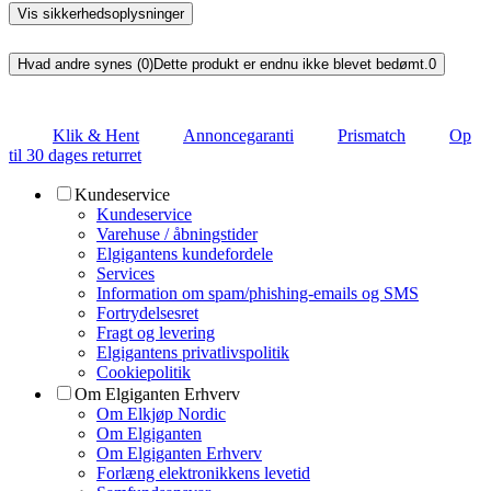
Vis sikkerhedsoplysninger
Hvad andre synes (0)
Dette produkt er endnu ikke blevet bedømt.
0
Klik & Hent
Annoncegaranti
Prismatch
Op
til 30 dages returret
Kundeservice
Kundeservice
Varehuse / åbningstider
Elgigantens kundefordele
Services
Information om spam/phishing-emails og SMS
Fortrydelsesret
Fragt og levering
Elgigantens privatlivspolitik
Cookiepolitik
Om Elgiganten Erhverv
Om Elkjøp Nordic
Om Elgiganten
Om Elgiganten Erhverv
Forlæng elektronikkens levetid