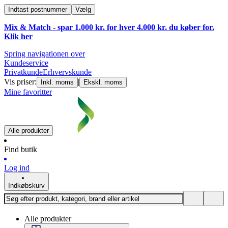
Indtast postnummer
Vælg
Mix & Match - spar 1.000 kr. for hver 4.000 kr. du køber for.
Klik
her
Spring navigationen over
Kundeservice
Privatkunde
Erhvervskunde
Vis priser:
|
Inkl. moms
Ekskl. moms
Mine favoritter
Alle produkter
Find butik
Log ind
Indkøbskurv
Alle produkter