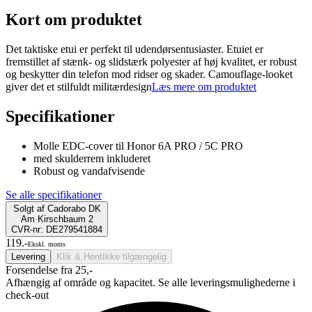
Kort om produktet
Det taktiske etui er perfekt til udendørsentusiaster. Etuiet er
fremstillet af stænk- og slidstærk polyester af høj kvalitet, er robust
og beskytter din telefon mod ridser og skader. Camouflage-looket
giver det et stilfuldt militærdesign
Læs mere om produktet
Specifikationer
Molle EDC-cover til Honor 6A PRO / 5C PRO
med skulderrem inkluderet
Robust og vandafvisende
Se alle specifikationer
Solgt af
Cadorabo DK
Am Kirschbaum 2
CVR-nr: DE279541884
119.-
Ekskl. moms
Levering
Klik & Hent
Ikke tilgængelig
Forsendelse fra 25,-
Afhængig af område og kapacitet. Se alle leveringsmulighederne i
check-out