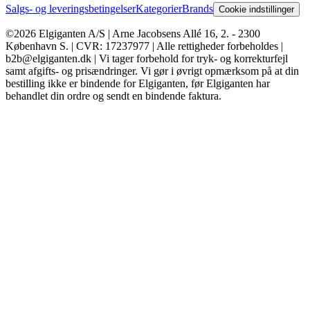
Salgs- og leveringsbetingelser
Kategorier
Brands
Cookie indstillinger
©2026 Elgiganten A/S | Arne Jacobsens Allé 16, 2. - 2300
København S. | CVR: 17237977 | Alle rettigheder forbeholdes |
b2b@elgiganten.dk | Vi tager forbehold for tryk- og korrekturfejl
samt afgifts- og prisændringer. Vi gør i øvrigt opmærksom på at din
bestilling ikke er bindende for Elgiganten, før Elgiganten har
behandlet din ordre og sendt en bindende faktura.