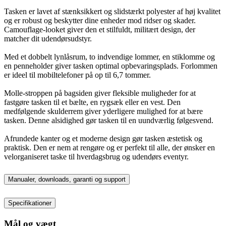
Tasken er lavet af stænksikkert og slidstærkt polyester af høj kvalitet
og er robust og beskytter dine enheder mod ridser og skader.
Camouflage-looket giver den et stilfuldt, militært design, der
matcher dit udendørsudstyr.
Med et dobbelt lynlåsrum, to indvendige lommer, en stiklomme og
en penneholder giver tasken optimal opbevaringsplads. Forlommen
er ideel til mobiltelefoner på op til 6,7 tommer.
Molle-stroppen på bagsiden giver fleksible muligheder for at
fastgøre tasken til et bælte, en rygsæk eller en vest. Den
medfølgende skulderrem giver yderligere mulighed for at bære
tasken. Denne alsidighed gør tasken til en uundværlig følgesvend.
Afrundede kanter og et moderne design gør tasken æstetisk og
praktisk. Den er nem at rengøre og er perfekt til alle, der ønsker en
velorganiseret taske til hverdagsbrug og udendørs eventyr.
Manualer, downloads, garanti og support
Specifikationer
Mål og vægt