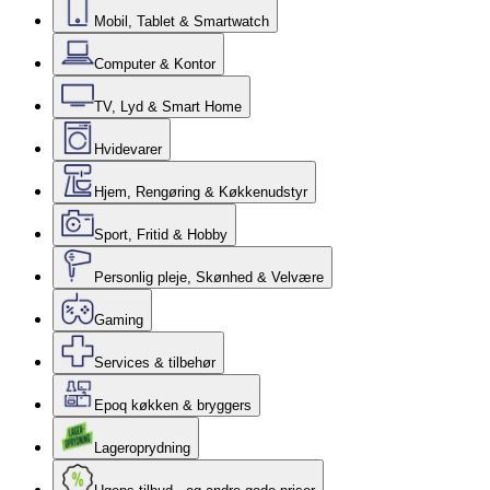
Mobil, Tablet & Smartwatch
Computer & Kontor
TV, Lyd & Smart Home
Hvidevarer
Hjem, Rengøring & Køkkenudstyr
Sport, Fritid & Hobby
Personlig pleje, Skønhed & Velvære
Gaming
Services & tilbehør
Epoq køkken & bryggers
Lageroprydning