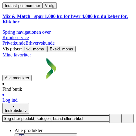
Indtast postnummer
Vælg
Mix & Match - spar 1.000 kr. for hver 4.000 kr. du køber for.
Klik
her
Spring navigationen over
Kundeservice
Privatkunde
Erhvervskunde
Vis priser:
|
Inkl. moms
Ekskl. moms
Mine favoritter
Alle produkter
Find butik
Log ind
Indkøbskurv
Alle produkter