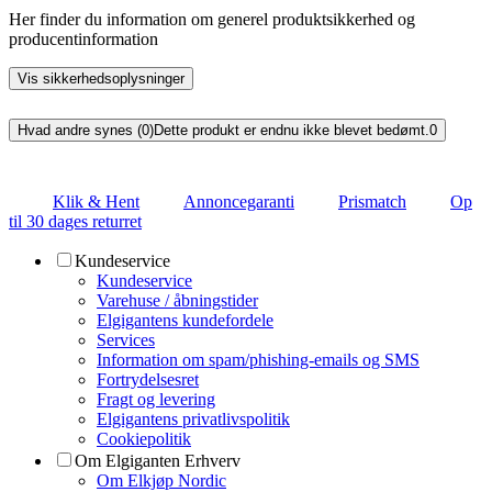
Her finder du information om generel produktsikkerhed og
producentinformation
Vis sikkerhedsoplysninger
Hvad andre synes (0)
Dette produkt er endnu ikke blevet bedømt.
0
Klik & Hent
Annoncegaranti
Prismatch
Op
til 30 dages returret
Kundeservice
Kundeservice
Varehuse / åbningstider
Elgigantens kundefordele
Services
Information om spam/phishing-emails og SMS
Fortrydelsesret
Fragt og levering
Elgigantens privatlivspolitik
Cookiepolitik
Om Elgiganten Erhverv
Om Elkjøp Nordic