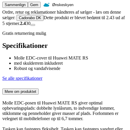
Sammenlign
Gem
Ønskeskyen
Ordre, retur og reklamationer håndteres af sælger - læs om denne
sælger:
Dette produkt er blevet bedømt til 2.43 ud af
Cadorabo DK
5 stjerner.
2.4
30
Gratis returnering mulig
Specifikationer
Molle EDC-cover til Huawei MATE RS
med skulderrem inkluderet
Robust og vandafvisende
Se alle specifikationer
Mere om produktet
Molle EDC-posen til Huawei MATE RS giver optimal
opbevaringsplads: dobbelte lynlåsrum, to indvendige lommer,
stiklomme og penneholder giver masser af plads. Forlommen er
velegnet til mobiltelefoner op til 6,7 tommer.
Tasken kan fastgøres fleksibelt. Tasken kan fastgøres vandret eller