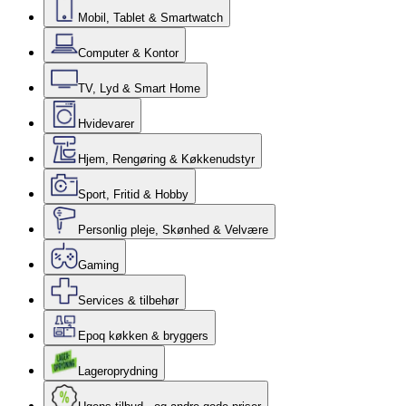
Mobil, Tablet & Smartwatch
Computer & Kontor
TV, Lyd & Smart Home
Hvidevarer
Hjem, Rengøring & Køkkenudstyr
Sport, Fritid & Hobby
Personlig pleje, Skønhed & Velvære
Gaming
Services & tilbehør
Epoq køkken & bryggers
Lageroprydning