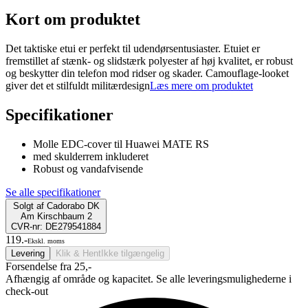
Kort om produktet
Det taktiske etui er perfekt til udendørsentusiaster. Etuiet er
fremstillet af stænk- og slidstærk polyester af høj kvalitet, er robust
og beskytter din telefon mod ridser og skader. Camouflage-looket
giver det et stilfuldt militærdesign
Læs mere om produktet
Specifikationer
Molle EDC-cover til Huawei MATE RS
med skulderrem inkluderet
Robust og vandafvisende
Se alle specifikationer
Solgt af
Cadorabo DK
Am Kirschbaum 2
CVR-nr: DE279541884
119.-
Ekskl. moms
Levering
Klik & Hent
Ikke tilgængelig
Forsendelse fra 25,-
Afhængig af område og kapacitet. Se alle leveringsmulighederne i
check-out