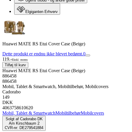
Ugens tilbud - og andre gode priser
Elgiganten Erhverv
Huawei MATE RS Etui Cover Case (Beige)
Dette produkt er endnu ikke blevet bedømt.
0
119.-
Ekskl. moms
Tilføj til kurv
Huawei MATE RS Etui Cover Case (Beige)
886458
886458
Mobil, Tablet & Smartwatch, Mobiltilbehør, Mobilcovers
Cadorabo
149
DKK
4063758610620
Mobil, Tablet & Smartwatch
Mobiltilbehør
Mobilcovers
Solgt af
Cadorabo DK
Am Kirschbaum 2
CVR-nr: DE279541884