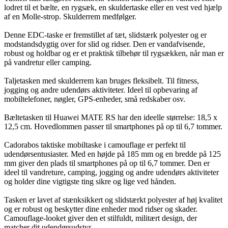
lodret til et bælte, en rygsæk, en skuldertaske eller en vest ved hjælp
af en Molle-strop. Skulderrem medfølger.
Denne EDC-taske er fremstillet af tæt, slidstærk polyester og er
modstandsdygtig over for slid og ridser. Den er vandafvisende,
robust og holdbar og er et praktisk tilbehør til rygsækken, når man er
på vandretur eller camping.
Taljetasken med skulderrem kan bruges fleksibelt. Til fitness,
jogging og andre udendørs aktiviteter. Ideel til opbevaring af
mobiltelefoner, nøgler, GPS-enheder, små redskaber osv.
Bæltetasken til Huawei MATE RS har den ideelle størrelse: 18,5 x
12,5 cm. Hovedlommen passer til smartphones på op til 6,7 tommer.
Cadorabos taktiske mobiltaske i camouflage er perfekt til
udendørsentusiaster. Med en højde på 185 mm og en bredde på 125
mm giver den plads til smartphones på op til 6,7 tommer. Den er
ideel til vandreture, camping, jogging og andre udendørs aktiviteter
og holder dine vigtigste ting sikre og lige ved hånden.
Tasken er lavet af stænksikkert og slidstærkt polyester af høj kvalitet
og er robust og beskytter dine enheder mod ridser og skader.
Camouflage-looket giver den et stilfuldt, militært design, der
matcher dit udendørsudstyr.