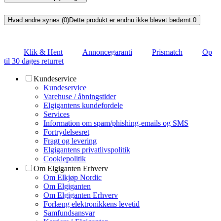
Hvad andre synes (0)
Dette produkt er endnu ikke blevet bedømt.
0
Klik & Hent
Annoncegaranti
Prismatch
Op
til 30 dages returret
Kundeservice
Kundeservice
Varehuse / åbningstider
Elgigantens kundefordele
Services
Information om spam/phishing-emails og SMS
Fortrydelsesret
Fragt og levering
Elgigantens privatlivspolitik
Cookiepolitik
Om Elgiganten Erhverv
Om Elkjøp Nordic
Om Elgiganten
Om Elgiganten Erhverv
Forlæng elektronikkens levetid
Samfundsansvar