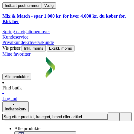
Indtast postnummer
Vælg
Mix & Match - spar 1.000 kr. for hver 4.000 kr. du køber for.
Klik
her
Spring navigationen over
Kundeservice
Privatkunde
Erhvervskunde
Vis priser:
|
Inkl. moms
Ekskl. moms
Mine favoritter
Alle produkter
Find butik
Log ind
Indkøbskurv
Alle produkter