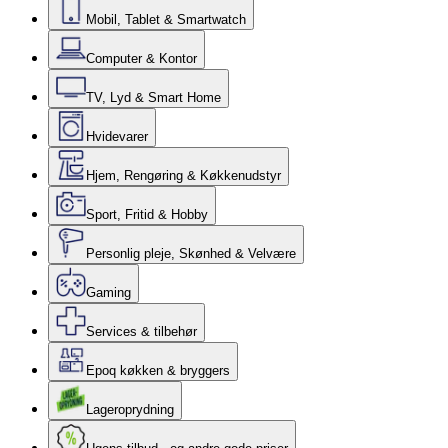
Mobil, Tablet & Smartwatch
Computer & Kontor
TV, Lyd & Smart Home
Hvidevarer
Hjem, Rengøring & Køkkenudstyr
Sport, Fritid & Hobby
Personlig pleje, Skønhed & Velvære
Gaming
Services & tilbehør
Epoq køkken & bryggers
Lageroprydning