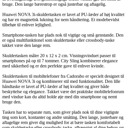
bruge. Den lange bærestrop er også justerbar og aftagelig.
Huawei NOVA 3i-skuldertasken er lavet af PU-læder af høj kvalitet
og har en magnetisk lukning for nem håndtering. Et modebevidst
tilbehør til enhver lejlighed.
Smartphone-tasken har plads nok til vigtige og små genstande. Den
er også multifunktionel som skuldertaske eller crossbody-taske
takket være den lange rem.
Skuldertasken måler 20 x 12 x 2 cm. Visningsvinduet passer til
smartphones på op til 7 tommer. City Sling kombinerer elegance
med sikkerhed og er den perfekte gave til enhver kvinde.
Skuldertasken til mobiltelefoner fra Cadorabo er specielt designet til
Huawei NOVA 3i og kombinerer stil med funktionalitet. Den lille
håndtaske er lavet af PU-læder af høj kvalitet og giver både
beskyttelse og elegance. Takket være det praktiske mobiltelefonrum
med vindue kan du altid holde øje med din smartphone og nemt
bruge den.
Tasken har to separate rum, som giver plads nok til dine vigtigste
ting som kort, kontanter og andre småting. Den lange, justerbare og
aftagelige rem giver dig mulighed for at bære tasken komfortabelt
som skuldertaske eller crossbody-taske, afhængigt af dine behov og