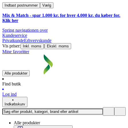
Indtast postnummer
Vælg
Mix & Match - spar 1.000 kr. for hver 4.000 kr. du køber for.
Klik
her
Spring navigationen over
Kundeservice
Privatkunde
Erhvervskunde
Vis priser:
|
Inkl. moms
Ekskl. moms
Mine favoritter
Alle produkter
Find butik
Log ind
Indkøbskurv
Alle produkter