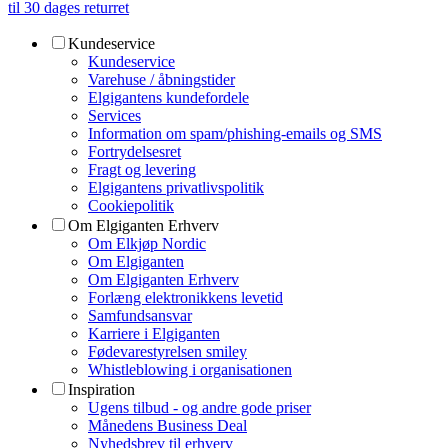
til 30 dages returret
Kundeservice
Kundeservice
Varehuse / åbningstider
Elgigantens kundefordele
Services
Information om spam/phishing-emails og SMS
Fortrydelsesret
Fragt og levering
Elgigantens privatlivspolitik
Cookiepolitik
Om Elgiganten Erhverv
Om Elkjøp Nordic
Om Elgiganten
Om Elgiganten Erhverv
Forlæng elektronikkens levetid
Samfundsansvar
Karriere i Elgiganten
Fødevarestyrelsen smiley
Whistleblowing i organisationen
Inspiration
Ugens tilbud - og andre gode priser
Månedens Business Deal
Nyhedsbrev til erhverv