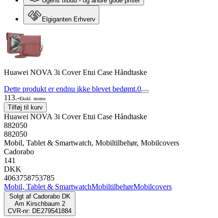
Ugens tilbud - og andre gode priser
Elgiganten Erhverv
Huawei NOVA 3i Cover Etui Case Håndtaske
Dette produkt er endnu ikke blevet bedømt.
0
113.-
Ekskl. moms
Tilføj til kurv
Huawei NOVA 3i Cover Etui Case Håndtaske
882050
882050
Mobil, Tablet & Smartwatch, Mobiltilbehør, Mobilcovers
Cadorabo
141
DKK
4063758753785
Mobil, Tablet & Smartwatch
Mobiltilbehør
Mobilcovers
Solgt af
Cadorabo DK
Am Kirschbaum 2
CVR-nr: DE279541884