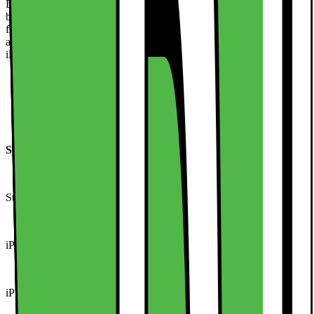
Dette cover har et IronClad dual-layer design med forbedret
beskyttelse i alle fire hjørner, der beskytter din iPhone 15 mod stød
fra utilsigtede fald. Avanceret stødabsorberende teknologi i coveret
absorberer og spreder stødkræfter, hvilket reducerer stress på din
iPhone.
Specifikationer:
Størrelse: iPhone 15: 15x7,5x1 cm
iPhone 15 Pro: 15x7,5x1 cm
iPhone 15 Plus: 16,5x8x1 cm