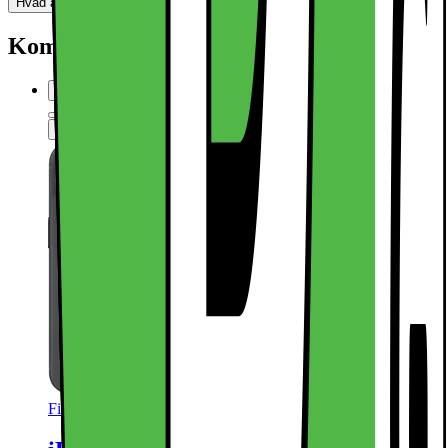
Hvad andre synes (0)
Dette produkt er endnu ikke blevet bedømt.
0
Kompatibel med
Sammenlign
Produktdatablad
Findes i flere varianter