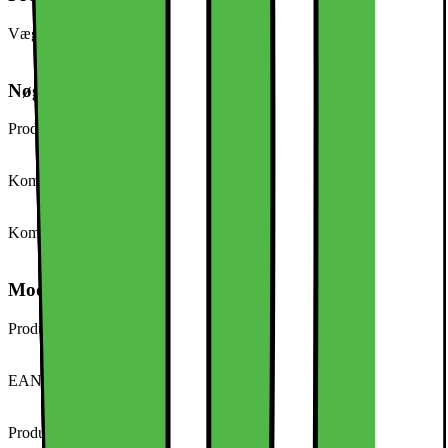
Vægt (inkl. emballage)
100,0 g
Nøglespecifikation
Produkttype
Etui til mobiltelefon
Kompatibel med (model/serie)
iPhone 15
Kompatibel med (mærke)
Apple
Modelbeskrivelse
Producentens varenummer
294902
EAN-kode
7314280389643
Produkttype