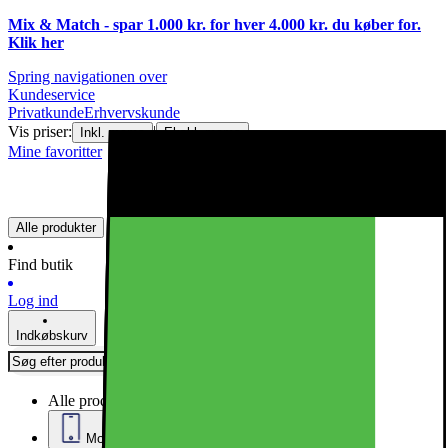
Mix & Match - spar 1.000 kr. for hver 4.000 kr. du køber for.
Klik
her
Spring navigationen over
Kundeservice
Privatkunde
Erhvervskunde
Vis priser:
|
Inkl. moms
Ekskl. moms
Mine favoritter
Alle produkter
Find butik
Log ind
Indkøbskurv
Alle produkter
Mobil, Tablet & Smartwatch