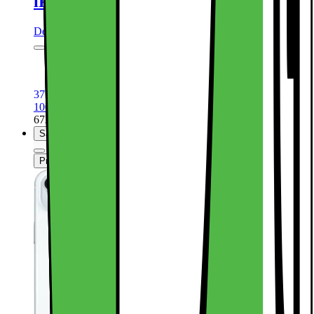
iPhone 15 128GB Black
Dette produkt er blevet bedømt til 4.7 ud af 5 stjerner.
4.7
4485
6,1“ Super Retina XDR-skærm
48MP primært + 12MP ultrawide-kamera
Powerful A16 Bionic CPU med 5G
3759.-
Ekskl. moms
100+ på lager online
| På lager i 49 varehus(e).
673005
Sammenlign
Produktdatablad