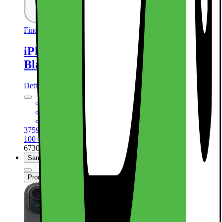
Findes i flere varianter
iPhone 15 – 5G smartphone 128GB
Blå
Dette produkt er blevet bedømt til 4.7 ud af 5 stjerner.
4.7
4485
6,1“ Super Retina XDR-skærm
48MP primært + 12MP ultrawide-kamera
Powerful A16 Bionic CPU med 5G
3759.-
Ekskl. moms
100+ på lager online
| På lager i 48 varehus(e).
673011
Sammenlign
Produktdatablad