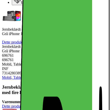
Elgiganten Erhverv
Jernbeklædt dobbeltlags, stødsikkert telefoncover med fire hjørner
Grå iPhone 15 Plus
Dette produkt er endnu ikke blevet bedømt.
0
Jernbeklædt dobbeltlags, stødsikkert telefoncover med fire hjørner
Grå iPhone 15 Plus
696761
696761
Mobil, Tablet & Smartwatch, Mobiltilbehør, Mobilcovers
INF
7314280389643
Mobil, Tablet & Smartwatch
Mobiltilbehør
Mobilcovers
Jernbeklædt dobbeltlags, stødsikkert telefoncover
med fire hjørner Grå iPhone 15 Plus
Varenummer:
696761
Dette produkt er endnu ikke blevet bedømt.
0