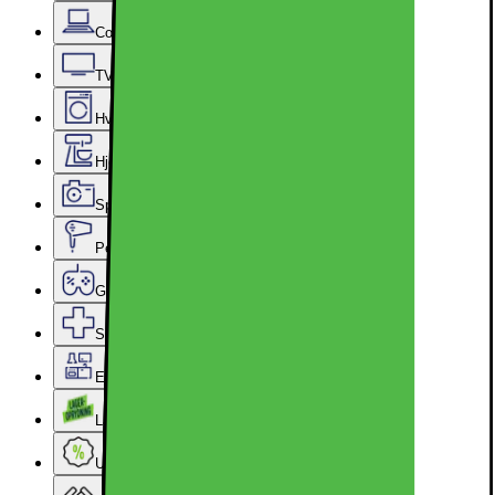
Computer & Kontor
TV, Lyd & Smart Home
Hvidevarer
Hjem, Rengøring & Køkkenudstyr
Sport, Fritid & Hobby
Personlig pleje, Skønhed & Velvære
Gaming
Services & tilbehør
Epoq køkken & bryggers
Lageroprydning
Ugens tilbud - og andre gode priser