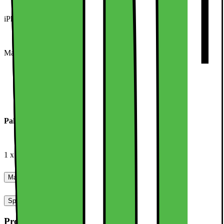
iPhone 15 Pro Max: 16,5x8x1 cm
Materiale: TPU+PC
Pakken indeholder:
1 x etui
Manualer, downloads, garanti og support
Specifikationer
Produktmål