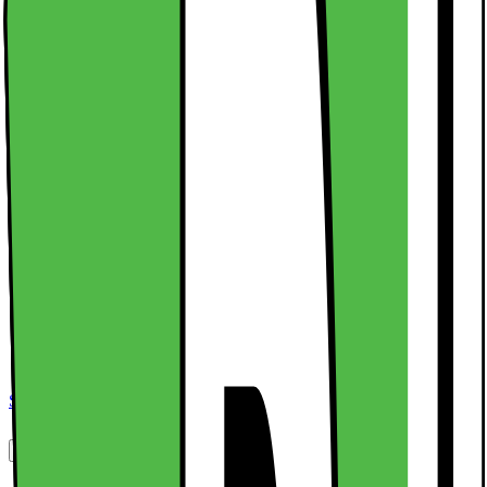
beskyttelse i alle fire hjørner, der beskytter din iPhone 15 mod stød
fra utilsigtede fald.
Læs mere om produktet
Specifikationer
Stødabsorberende teknologi
Jernbeklædt beskyttelse
Robust design
Se alle specifikationer
Dette produkt er ikke tilgængeligt
Sammenlign
Gem
Specifikationer
Stødabsorberende teknologi
Jernbeklædt beskyttelse
Robust design
Se alle specifikationer
Mere om produktet