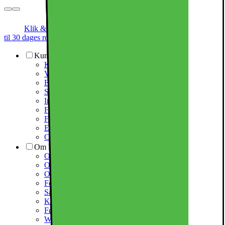
Klik & Hent
Annoncegaranti
Prismatch
Op
til 30 dages returret
Kundeservice
Kundeservice
Varehuse / åbningstider
Elgigantens kundefordele
Services
Information om spam/phishing-emails og SMS
Fortrydelsesret
Fragt og levering
Elgigantens privatlivspolitik
Cookiepolitik
Om Elgiganten Erhverv
Om Elkjøp Nordic
Om Elgiganten
Om Elgiganten Erhverv
Forlæng elektronikkens levetid
Samfundsansvar
Karriere i Elgiganten
Fødevarestyrelsen smiley
Whistleblowing i organisationen