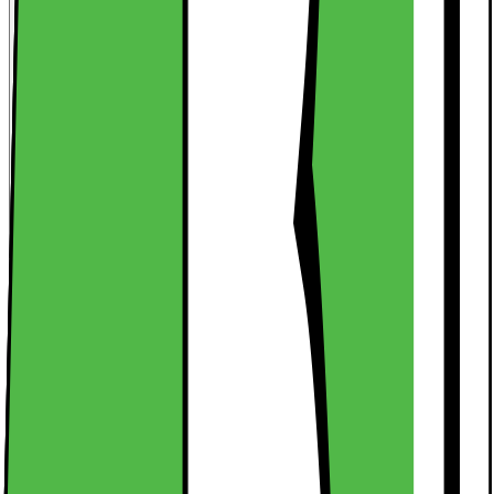
Kort om produktet
Dette cover har et IronClad dual-layer design med forbedret
beskyttelse i alle fire hjørner, der beskytter din iPhone 15 mod stød
fra utilsigtede fald.
Læs mere om produktet
Kort om produktet
Dette cover har et IronClad dual-layer design med forbedret