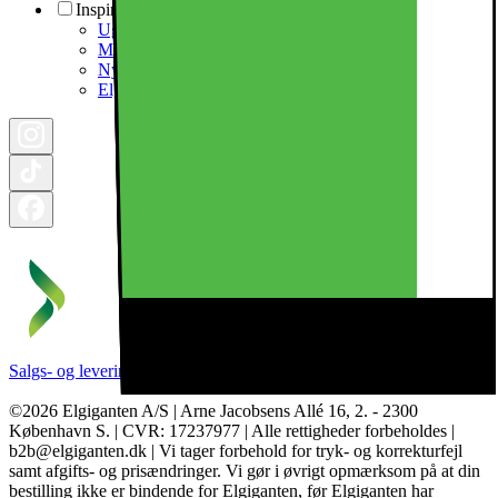
Inspiration
Ugens tilbud - og andre gode priser
Månedens Business Deal
Nyhedsbrev til erhverv
Elgigantens Magasin
Salgs- og leveringsbetingelser
Kategorier
Brands
Cookie indstillinger
©2026 Elgiganten A/S | Arne Jacobsens Allé 16, 2. - 2300
København S. | CVR: 17237977 | Alle rettigheder forbeholdes |
b2b@elgiganten.dk | Vi tager forbehold for tryk- og korrekturfejl
samt afgifts- og prisændringer. Vi gør i øvrigt opmærksom på at din
bestilling ikke er bindende for Elgiganten, før Elgiganten har