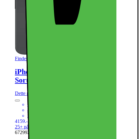
Findes i flere varianter
iPhone 15 – 5G smartphone 256GB
Sort
Dette produkt er blevet bedømt til 4.7 ud af 5 stjerner.
4.7
150
6,1“ Super Retina XDR-skærm
48MP primært + 12MP ultrawide-kamera
Powerful A16 Bionic CPU med 5G
4159.-
Ekskl. moms
25+ på lager online
| På lager i 2 varehus(e).
672992