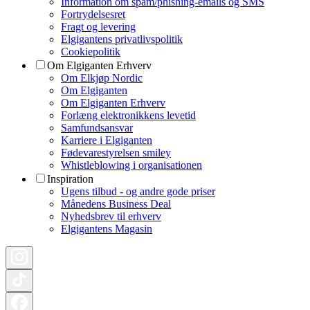
Information om spam/phishing-emails og SMS
Fortrydelsesret
Fragt og levering
Elgigantens privatlivspolitik
Cookiepolitik
Om Elgiganten Erhverv
Om Elkjøp Nordic
Om Elgiganten
Om Elgiganten Erhverv
Forlæng elektronikkens levetid
Samfundsansvar
Karriere i Elgiganten
Fødevarestyrelsen smiley
Whistleblowing i organisationen
Inspiration
Ugens tilbud - og andre gode priser
Månedens Business Deal
Nyhedsbrev til erhverv
Elgigantens Magasin