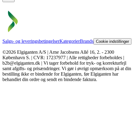
Salgs- og leveringsbetingelser
Kategorier
Brands
Cookie indstillinger
©2026 Elgiganten A/S | Arne Jacobsens Allé 16, 2. - 2300
København S. | CVR: 17237977 | Alle rettigheder forbeholdes |
b2b@elgiganten.dk | Vi tager forbehold for tryk- og korrekturfejl
samt afgifts- og prisændringer. Vi gør i øvrigt opmærksom på at din
bestilling ikke er bindende for Elgiganten, før Elgiganten har
behandlet din ordre og sendt en bindende faktura.