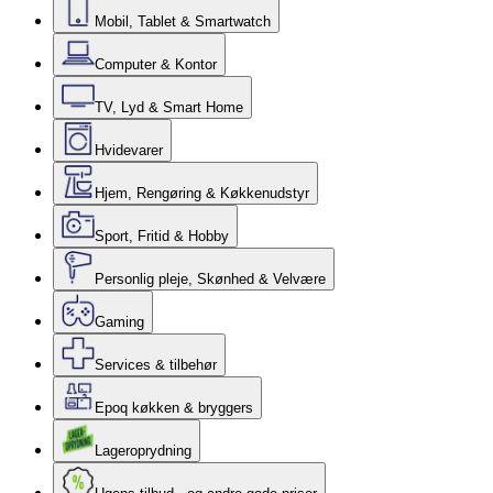
Mobil, Tablet & Smartwatch
Computer & Kontor
TV, Lyd & Smart Home
Hvidevarer
Hjem, Rengøring & Køkkenudstyr
Sport, Fritid & Hobby
Personlig pleje, Skønhed & Velvære
Gaming
Services & tilbehør
Epoq køkken & bryggers
Lageroprydning