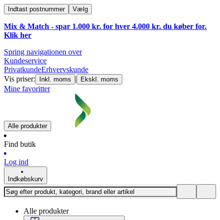
Indtast postnummer
Vælg
Mix & Match - spar 1.000 kr. for hver 4.000 kr. du køber for.
Klik
her
Spring navigationen over
Kundeservice
Privatkunde
Erhvervskunde
Vis priser:
|
Inkl. moms
Ekskl. moms
Mine favoritter
Alle produkter
Find butik
Log ind
Indkøbskurv
Alle produkter