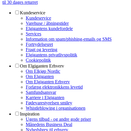
til 30 dages returret
Kundeservice
Kundeservice
Varehuse / åbningstider
Elgigantens kundefordele
Services
Information om spam/phishing-emails og SMS
Fortrydelsesret
Fragt og levering
Elgigantens privatlivspolitik
Cookiepolitik
Om Elgiganten Erhverv
Om Elkjøp Nordic
Om Elgiganten
Om Elgiganten Erhverv
Forlæng elektronikkens levetid
Samfundsansvar
Karriere i Elgiganten
Fødevarestyrelsen smiley
Whistleblowing i organisationen
Inspiration
Ugens tilbud - og andre gode priser
Månedens Business Deal
Nyhedsbrev til erhverv