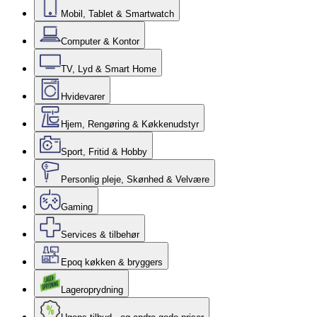
Mobil, Tablet & Smartwatch
Computer & Kontor
TV, Lyd & Smart Home
Hvidevarer
Hjem, Rengøring & Køkkenudstyr
Sport, Fritid & Hobby
Personlig pleje, Skønhed & Velvære
Gaming
Services & tilbehør
Epoq køkken & bryggers
Lageroprydning