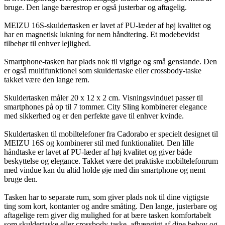
bruge. Den lange bærestrop er også justerbar og aftagelig.
MEIZU 16S-skuldertasken er lavet af PU-læder af høj kvalitet og
har en magnetisk lukning for nem håndtering. Et modebevidst
tilbehør til enhver lejlighed.
Smartphone-tasken har plads nok til vigtige og små genstande. Den
er også multifunktionel som skuldertaske eller crossbody-taske
takket være den lange rem.
Skuldertasken måler 20 x 12 x 2 cm. Visningsvinduet passer til
smartphones på op til 7 tommer. City Sling kombinerer elegance
med sikkerhed og er den perfekte gave til enhver kvinde.
Skuldertasken til mobiltelefoner fra Cadorabo er specielt designet til
MEIZU 16S og kombinerer stil med funktionalitet. Den lille
håndtaske er lavet af PU-læder af høj kvalitet og giver både
beskyttelse og elegance. Takket være det praktiske mobiltelefonrum
med vindue kan du altid holde øje med din smartphone og nemt
bruge den.
Tasken har to separate rum, som giver plads nok til dine vigtigste
ting som kort, kontanter og andre småting. Den lange, justerbare og
aftagelige rem giver dig mulighed for at bære tasken komfortabelt
som skuldertaske eller crossbody-taske, afhængigt af dine behov og