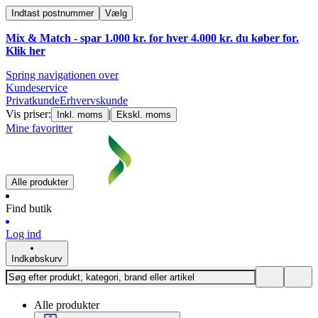
Indtast postnummer
Vælg
Mix & Match - spar 1.000 kr. for hver 4.000 kr. du køber for.
Klik
her
Spring navigationen over
Kundeservice
Privatkunde
Erhvervskunde
Vis priser:
|
Inkl. moms
Ekskl. moms
Mine favoritter
Alle produkter
Find butik
Log ind
Indkøbskurv
Alle produkter