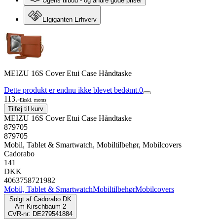
Ugens tilbud - og andre gode priser
Elgiganten Erhverv
MEIZU 16S Cover Etui Case Håndtaske
Dette produkt er endnu ikke blevet bedømt.
0
113.-
Ekskl. moms
Tilføj til kurv
MEIZU 16S Cover Etui Case Håndtaske
879705
879705
Mobil, Tablet & Smartwatch, Mobiltilbehør, Mobilcovers
Cadorabo
141
DKK
4063758721982
Mobil, Tablet & Smartwatch
Mobiltilbehør
Mobilcovers
Solgt af
Cadorabo DK
Am Kirschbaum 2
CVR-nr: DE279541884