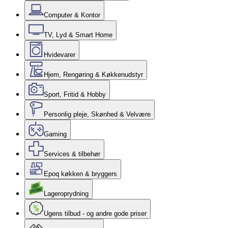
Computer & Kontor
TV, Lyd & Smart Home
Hvidevarer
Hjem, Rengøring & Køkkenudstyr
Sport, Fritid & Hobby
Personlig pleje, Skønhed & Velvære
Gaming
Services & tilbehør
Epoq køkken & bryggers
Lageroprydning
Ugens tilbud - og andre gode priser