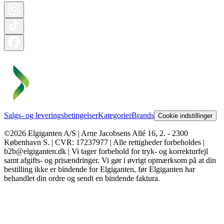
Salgs- og leveringsbetingelser
Kategorier
Brands
Cookie indstillinger
©2026 Elgiganten A/S | Arne Jacobsens Allé 16, 2. - 2300
København S. | CVR: 17237977 | Alle rettigheder forbeholdes |
b2b@elgiganten.dk | Vi tager forbehold for tryk- og korrekturfejl
samt afgifts- og prisændringer. Vi gør i øvrigt opmærksom på at din
bestilling ikke er bindende for Elgiganten, før Elgiganten har
behandlet din ordre og sendt en bindende faktura.