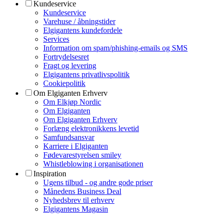
Kundeservice
Kundeservice
Varehuse / åbningstider
Elgigantens kundefordele
Services
Information om spam/phishing-emails og SMS
Fortrydelsesret
Fragt og levering
Elgigantens privatlivspolitik
Cookiepolitik
Om Elgiganten Erhverv
Om Elkjøp Nordic
Om Elgiganten
Om Elgiganten Erhverv
Forlæng elektronikkens levetid
Samfundsansvar
Karriere i Elgiganten
Fødevarestyrelsen smiley
Whistleblowing i organisationen
Inspiration
Ugens tilbud - og andre gode priser
Månedens Business Deal
Nyhedsbrev til erhverv
Elgigantens Magasin