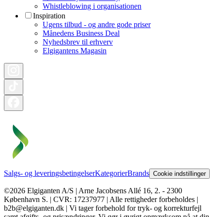
Whistleblowing i organisationen
Inspiration
Ugens tilbud - og andre gode priser
Månedens Business Deal
Nyhedsbrev til erhverv
Elgigantens Magasin
Salgs- og leveringsbetingelser
Kategorier
Brands
Cookie indstillinger
©2026 Elgiganten A/S | Arne Jacobsens Allé 16, 2. - 2300
København S. | CVR: 17237977 | Alle rettigheder forbeholdes |
b2b@elgiganten.dk | Vi tager forbehold for tryk- og korrekturfejl
samt afgifts- og prisændringer. Vi gør i øvrigt opmærksom på at din