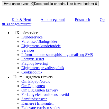
Hvad andre synes (0)
Dette produkt er endnu ikke blevet bedømt.
0
Klik & Hent
Annoncegaranti
Prismatch
Op
til 30 dages returret
Kundeservice
Kundeservice
Varehuse / åbningstider
Elgigantens kundefordele
Services
Information om spam/phishing-emails og SMS
Fortrydelsesret
Fragt og levering
Elgigantens privatlivspolitik
Cookiepolitik
Om Elgiganten Erhverv
Om Elkjøp Nordic
Om Elgiganten
Om Elgiganten Erhverv
Forlæng elektronikkens levetid
Samfundsansvar
Karriere i Elgiganten
Fødevarestyrelsen smiley