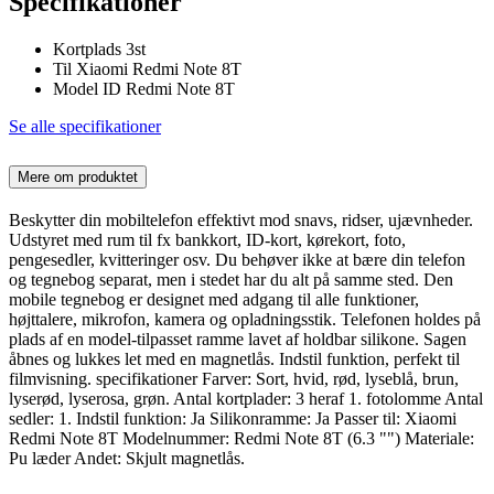
Specifikationer
Kortplads 3st
Til Xiaomi Redmi Note 8T
Model ID Redmi Note 8T
Se alle specifikationer
Mere om produktet
Beskytter din mobiltelefon effektivt mod snavs, ridser, ujævnheder.
Udstyret med rum til fx bankkort, ID-kort, kørekort, foto,
pengesedler, kvitteringer osv. Du behøver ikke at bære din telefon
og tegnebog separat, men i stedet har du alt på samme sted. Den
mobile tegnebog er designet med adgang til alle funktioner,
højttalere, mikrofon, kamera og opladningsstik. Telefonen holdes på
plads af en model-tilpasset ramme lavet af holdbar silikone. Sagen
åbnes og lukkes let med en magnetlås. Indstil funktion, perfekt til
filmvisning. specifikationer Farver: Sort, hvid, rød, lyseblå, brun,
lyserød, lyserosa, grøn. Antal kortplader: 3 heraf 1. fotolomme Antal
sedler: 1. Indstil funktion: Ja Silikonramme: Ja Passer til: Xiaomi
Redmi Note 8T Modelnummer: Redmi Note 8T (6.3 "") Materiale:
Pu læder Andet: Skjult magnetlås.