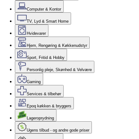
Computer & Kontor
TV, Lyd & Smart Home
Hvidevarer
Hjem, Rengøring & Køkkenudstyr
Sport, Fritid & Hobby
Personlig pleje, Skønhed & Velvære
Gaming
Services & tilbehør
Epoq køkken & bryggers
Lageroprydning
Ugens tilbud - og andre gode priser