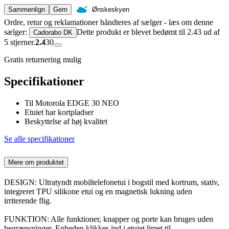
Sammenlign
Gem
Ønskeskyen
Ordre, retur og reklamationer håndteres af sælger - læs om denne
sælger:
Dette produkt er blevet bedømt til 2.43 ud af
Cadorabo DK
5 stjerner.
2.4
30
Gratis returnering mulig
Specifikationer
Til Motorola EDGE 30 NEO
Etuiet har kortpladser
Beskyttelse af høj kvalitet
Se alle specifikationer
Mere om produktet
DESIGN: Ultratyndt mobiltelefonetui i bogstil med kortrum, stativ,
integreret TPU silikone etui og en magnetisk lukning uden
irriterende flig.
FUNKTION: Alle funktioner, knapper og porte kan bruges uden
begrænsninger. Enheden klikkes ind i etuiet limet til