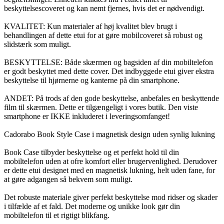
beskyttelsescoveret og kan nemt fjernes, hvis det er nødvendigt.
KVALITET: Kun materialer af høj kvalitet blev brugt i
behandlingen af dette etui for at gøre mobilcoveret så robust og
slidstærk som muligt.
BESKYTTELSE: Både skærmen og bagsiden af din mobiltelefon
er godt beskyttet med dette cover. Det indbyggede etui giver ekstra
beskyttelse til hjørnerne og kanterne på din smartphone.
ANDET: På trods af den gode beskyttelse, anbefales en beskyttende
film til skærmen. Dette er tilgængeligt i vores butik. Den viste
smartphone er IKKE inkluderet i leveringsomfanget!
Cadorabo Book Style Case i magnetisk design uden synlig lukning
Book Case tilbyder beskyttelse og et perfekt hold til din
mobiltelefon uden at ofre komfort eller brugervenlighed. Derudover
er dette etui designet med en magnetisk lukning, helt uden fane, for
at gøre adgangen så bekvem som muligt.
Det robuste materiale giver perfekt beskyttelse mod ridser og skader
i tilfælde af et fald. Det moderne og unikke look gør din
mobiltelefon til et rigtigt blikfang.