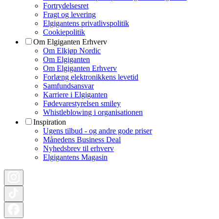
Fortrydelsesret
Fragt og levering
Elgigantens privatlivspolitik
Cookiepolitik
Om Elgiganten Erhverv
Om Elkjøp Nordic
Om Elgiganten
Om Elgiganten Erhverv
Forlæng elektronikkens levetid
Samfundsansvar
Karriere i Elgiganten
Fødevarestyrelsen smiley
Whistleblowing i organisationen
Inspiration
Ugens tilbud - og andre gode priser
Månedens Business Deal
Nyhedsbrev til erhverv
Elgigantens Magasin