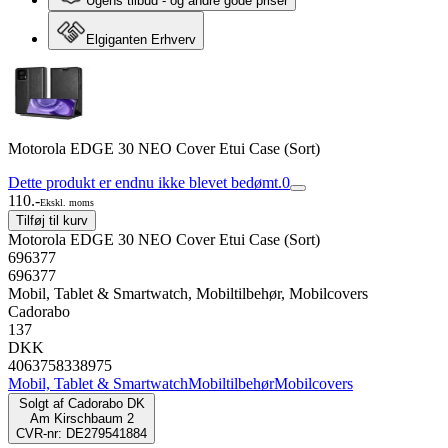
Ugens tilbud - og andre gode priser
Elgiganten Erhverv
Motorola EDGE 30 NEO Cover Etui Case (Sort)
Dette produkt er endnu ikke blevet bedømt.
0
110.-
Ekskl. moms
Tilføj til kurv
Motorola EDGE 30 NEO Cover Etui Case (Sort)
696377
696377
Mobil, Tablet & Smartwatch, Mobiltilbehør, Mobilcovers
Cadorabo
137
DKK
4063758338975
Mobil, Tablet & Smartwatch
Mobiltilbehør
Mobilcovers
Solgt af
Cadorabo DK
Am Kirschbaum 2
CVR-nr: DE279541884