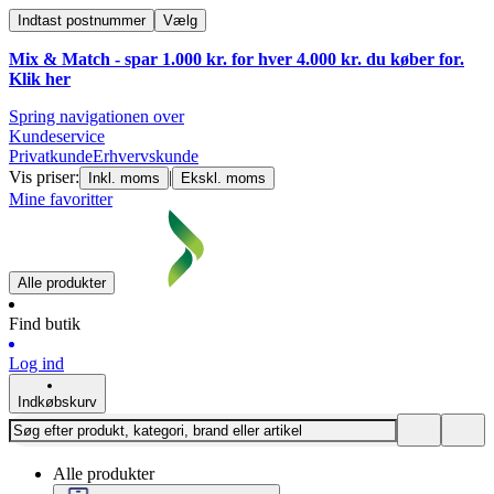
Indtast postnummer
Vælg
Mix & Match - spar 1.000 kr. for hver 4.000 kr. du køber for.
Klik
her
Spring navigationen over
Kundeservice
Privatkunde
Erhvervskunde
Vis priser:
|
Inkl. moms
Ekskl. moms
Mine favoritter
Alle produkter
Find butik
Log ind
Indkøbskurv
Alle produkter