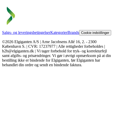
Salgs- og leveringsbetingelser
Kategorier
Brands
Cookie indstillinger
©2026 Elgiganten A/S | Arne Jacobsens Allé 16, 2. - 2300
København S. | CVR: 17237977 | Alle rettigheder forbeholdes |
b2b@elgiganten.dk | Vi tager forbehold for tryk- og korrekturfejl
samt afgifts- og prisændringer. Vi gør i øvrigt opmærksom på at din
bestilling ikke er bindende for Elgiganten, før Elgiganten har
behandlet din ordre og sendt en bindende faktura.