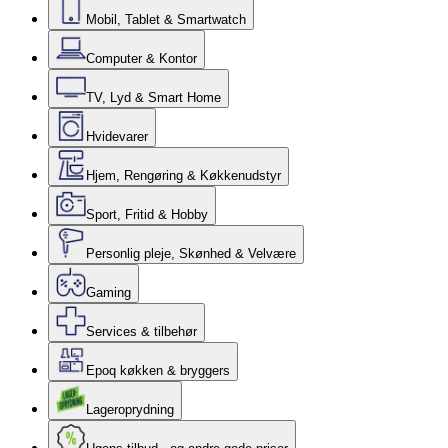
Mobil, Tablet & Smartwatch
Computer & Kontor
TV, Lyd & Smart Home
Hvidevarer
Hjem, Rengøring & Køkkenudstyr
Sport, Fritid & Hobby
Personlig pleje, Skønhed & Velvære
Gaming
Services & tilbehør
Epoq køkken & bryggers
Lageroprydning