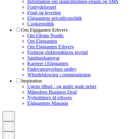
Information om spam/phishing-emails og SMS
Fortrydelsesret
Fragt og levering
Elgigantens privatlivspolitik
Cookiepolitik
Om Elgiganten Erhverv
Om Elkjøp Nordic
Om Elgiganten
Om Elgiganten Erhverv
Forlæng elektronikkens levetid
Samfundsansvar
Karriere i Elgiganten
Fødevarestyrelsen smiley
Whistleblowing i organisationen
Inspiration
Ugens tilbud - og andre gode priser
Månedens Business Deal
Nyhedsbrev til erhverv
Elgigantens Magasin