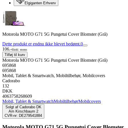
Elgiganten Erhverv
Motorola MOTO G71 5G Pungetui Cover Blomster (Grå)
Dette produkt er endnu ikke blevet bedømt.
0
106.-
Ekskl. moms
Tilføj til kurv
Motorola MOTO G71 5G Pungetui Cover Blomster (Grå)
695868
695868
Mobil, Tablet & Smartwatch, Mobiltilbehør, Mobilcovers
Cadorabo
132
DKK
4063758268609
Mobil, Tablet & Smartwatch
Mobiltilbehør
Mobilcovers
Solgt af
Cadorabo DK
Am Kirschbaum 2
CVR-nr: DE279541884
Motorola MOTO G71 5G Pungetui Cover Blomster