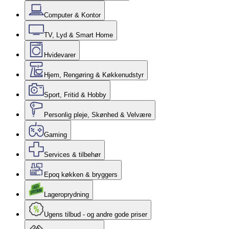
Computer & Kontor
TV, Lyd & Smart Home
Hvidevarer
Hjem, Rengøring & Køkkenudstyr
Sport, Fritid & Hobby
Personlig pleje, Skønhed & Velvære
Gaming
Services & tilbehør
Epoq køkken & bryggers
Lageroprydning
Ugens tilbud - og andre gode priser