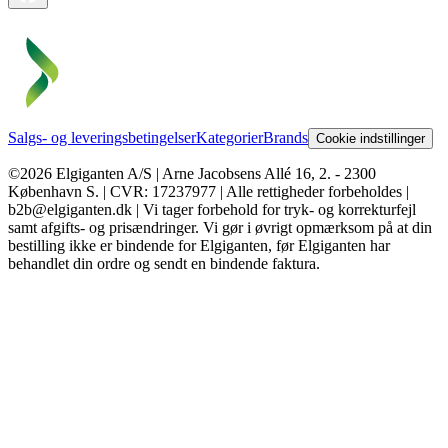
Salgs- og leveringsbetingelser
Kategorier
Brands
Cookie indstillinger
©2026 Elgiganten A/S | Arne Jacobsens Allé 16, 2. - 2300
København S. | CVR: 17237977 | Alle rettigheder forbeholdes |
b2b@elgiganten.dk | Vi tager forbehold for tryk- og korrekturfejl
samt afgifts- og prisændringer. Vi gør i øvrigt opmærksom på at din
bestilling ikke er bindende for Elgiganten, før Elgiganten har
behandlet din ordre og sendt en bindende faktura.