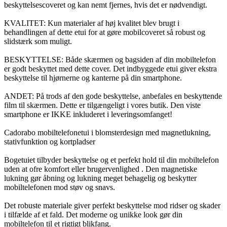
beskyttelsescoveret og kan nemt fjernes, hvis det er nødvendigt.
KVALITET: Kun materialer af høj kvalitet blev brugt i
behandlingen af dette etui for at gøre mobilcoveret så robust og
slidstærk som muligt.
BESKYTTELSE: Både skærmen og bagsiden af din mobiltelefon
er godt beskyttet med dette cover. Det indbyggede etui giver ekstra
beskyttelse til hjørnerne og kanterne på din smartphone.
ANDET: På trods af den gode beskyttelse, anbefales en beskyttende
film til skærmen. Dette er tilgængeligt i vores butik. Den viste
smartphone er IKKE inkluderet i leveringsomfanget!
Cadorabo mobiltelefonetui i blomsterdesign med magnetlukning,
stativfunktion og kortpladser
Bogetuiet tilbyder beskyttelse og et perfekt hold til din mobiltelefon
uden at ofre komfort eller brugervenlighed . Den magnetiske
lukning gør åbning og lukning meget behagelig og beskytter
mobiltelefonen mod støv og snavs.
Det robuste materiale giver perfekt beskyttelse mod ridser og skader
i tilfælde af et fald. Det moderne og unikke look gør din
mobiltelefon til et rigtigt blikfang.