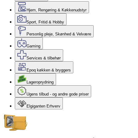
Hjem, Rengøring & Køkkenudstyr
Sport, Fritid & Hobby
Personlig pleje, Skønhed & Velvære
Gaming
Services & tilbehør
Epoq køkken & bryggers
Lageroprydning
Ugens tilbud - og andre gode priser
Elgiganten Erhverv