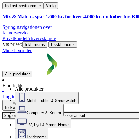
Indtast postnummer
Vælg
Mix & Match - spar 1.000 kr. for hver 4.000 kr. du køber for. Kl
Spring navigationen over
Kundeservice
Privatkunde
Erhvervskunde
Vis priser:
|
Inkl. moms
Ekskl. moms
Mine favoritter
Alle produkter
Find butik
Alle produkter
Log ind
Mobil, Tablet & Smartwatch
Indkøbskurv
Computer & Kontor
TV, Lyd & Smart Home
Hvidevarer