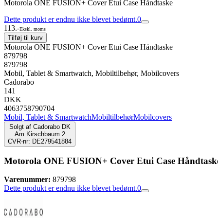
Motorola ONE FUSION+ Cover Etui Case Håndtaske
Dette produkt er endnu ikke blevet bedømt.
0
113.-
Ekskl. moms
Tilføj til kurv
Motorola ONE FUSION+ Cover Etui Case Håndtaske
879798
879798
Mobil, Tablet & Smartwatch, Mobiltilbehør, Mobilcovers
Cadorabo
141
DKK
4063758790704
Mobil, Tablet & Smartwatch
Mobiltilbehør
Mobilcovers
Solgt af
Cadorabo DK
Am Kirschbaum 2
CVR-nr: DE279541884
Motorola ONE FUSION+ Cover Etui Case Håndtask
Varenummer:
879798
Dette produkt er endnu ikke blevet bedømt.
0