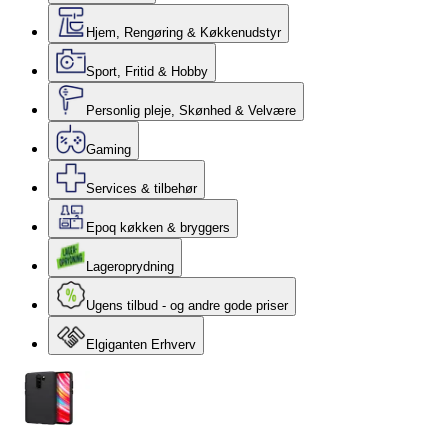
Hjem, Rengøring & Køkkenudstyr
Sport, Fritid & Hobby
Personlig pleje, Skønhed & Velvære
Gaming
Services & tilbehør
Epoq køkken & bryggers
Lageroprydning
Ugens tilbud - og andre gode priser
Elgiganten Erhverv