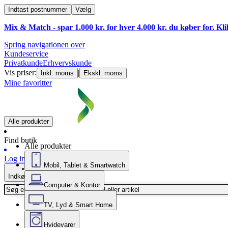
Indtast postnummer
Vælg
Mix & Match - spar 1.000 kr. for hver 4.000 kr. du køber for. Kl
Spring navigationen over
Kundeservice
Privatkunde
Erhvervskunde
Vis priser:
|
Inkl. moms
Ekskl. moms
Mine favoritter
Alle produkter
Find butik
Alle produkter
Log ind
Mobil, Tablet & Smartwatch
Indkøbskurv
Computer & Kontor
TV, Lyd & Smart Home
Hvidevarer