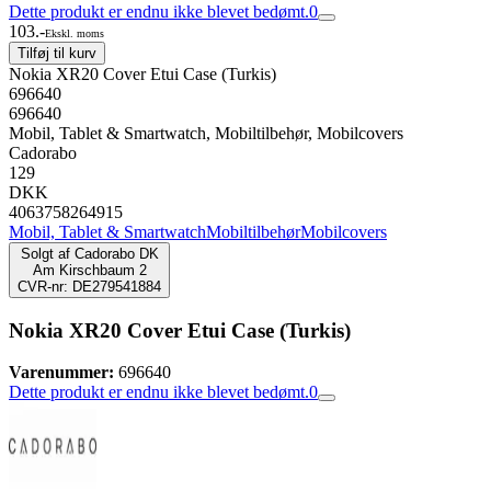
Dette produkt er endnu ikke blevet bedømt.
0
103.-
Ekskl. moms
Tilføj til kurv
Nokia XR20 Cover Etui Case (Turkis)
696640
696640
Mobil, Tablet & Smartwatch, Mobiltilbehør, Mobilcovers
Cadorabo
129
DKK
4063758264915
Mobil, Tablet & Smartwatch
Mobiltilbehør
Mobilcovers
Solgt af
Cadorabo DK
Am Kirschbaum 2
CVR-nr: DE279541884
Nokia XR20 Cover Etui Case (Turkis)
Varenummer:
696640
Dette produkt er endnu ikke blevet bedømt.
0