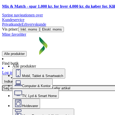
Mix & Match - spar 1.000 kr. for hver 4.000 kr. du køber for. Kl
Spring navigationen over
Kundeservice
Privatkunde
Erhvervskunde
Vis priser:
|
Inkl. moms
Ekskl. moms
Mine favoritter
Alle produkter
Find butik
Alle produkter
Log ind
Mobil, Tablet & Smartwatch
Indkøbskurv
Computer & Kontor
TV, Lyd & Smart Home
Hvidevarer