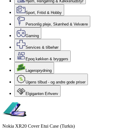
Hjem, Rengøring & Køkkenudstyr
Sport, Fritid & Hobby
Personlig pleje, Skønhed & Velvære
Gaming
Services & tilbehør
Epoq køkken & bryggers
Lageroprydning
Ugens tilbud - og andre gode priser
Elgiganten Erhverv
Nokia XR20 Cover Etui Case (Turkis)