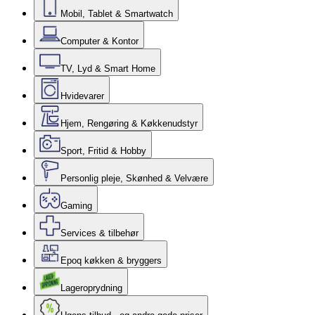
Mobil, Tablet & Smartwatch
Computer & Kontor
TV, Lyd & Smart Home
Hvidevarer
Hjem, Rengøring & Køkkenudstyr
Sport, Fritid & Hobby
Personlig pleje, Skønhed & Velvære
Gaming
Services & tilbehør
Epoq køkken & bryggers
Lageroprydning