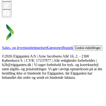
Salgs- og leveringsbetingelser
Kategorier
Brands
Cookie indstillinger
©2026 Elgiganten A/S | Arne Jacobsens Allé 16, 2. - 2300
København S. | CVR: 17237977 | Alle rettigheder forbeholdes |
b2b@elgiganten.dk | Vi tager forbehold for tryk- og korrekturfejl
samt afgifts- og prisændringer. Vi gør i øvrigt opmærksom på at din
bestilling ikke er bindende for Elgiganten, før Elgiganten har
behandlet din ordre og sendt en bindende faktura.