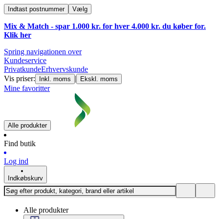
Indtast postnummer
Vælg
Mix & Match - spar 1.000 kr. for hver 4.000 kr. du køber for.
Klik
her
Spring navigationen over
Kundeservice
Privatkunde
Erhvervskunde
Vis priser:
|
Inkl. moms
Ekskl. moms
Mine favoritter
Alle produkter
Find butik
Log ind
Indkøbskurv
Alle produkter