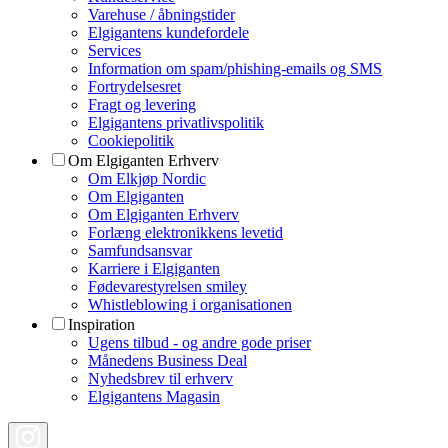
Varehuse / åbningstider
Elgigantens kundefordele
Services
Information om spam/phishing-emails og SMS
Fortrydelsesret
Fragt og levering
Elgigantens privatlivspolitik
Cookiepolitik
Om Elgiganten Erhverv
Om Elkjøp Nordic
Om Elgiganten
Om Elgiganten Erhverv
Forlæng elektronikkens levetid
Samfundsansvar
Karriere i Elgiganten
Fødevarestyrelsen smiley
Whistleblowing i organisationen
Inspiration
Ugens tilbud - og andre gode priser
Månedens Business Deal
Nyhedsbrev til erhverv
Elgigantens Magasin