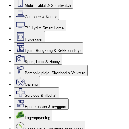
Mobil, Tablet & Smartwatch
Computer & Kontor
TV, Lyd & Smart Home
Hvidevarer
Hjem, Rengøring & Køkkenudstyr
Sport, Fritid & Hobby
Personlig pleje, Skønhed & Velvære
Gaming
Services & tilbehør
Epoq køkken & bryggers
Lageroprydning