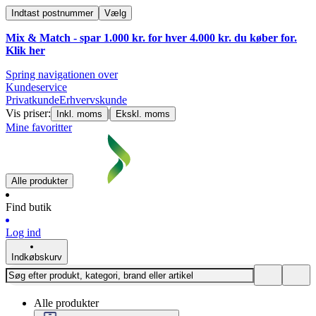
Indtast postnummer
Vælg
Mix & Match - spar 1.000 kr. for hver 4.000 kr. du køber for.
Klik
her
Spring navigationen over
Kundeservice
Privatkunde
Erhvervskunde
Vis priser:
|
Inkl. moms
Ekskl. moms
Mine favoritter
Alle produkter
Find butik
Log ind
Indkøbskurv
Alle produkter