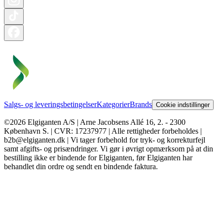
Salgs- og leveringsbetingelser
Kategorier
Brands
Cookie indstillinger
©2026 Elgiganten A/S | Arne Jacobsens Allé 16, 2. - 2300
København S. | CVR: 17237977 | Alle rettigheder forbeholdes |
b2b@elgiganten.dk | Vi tager forbehold for tryk- og korrekturfejl
samt afgifts- og prisændringer. Vi gør i øvrigt opmærksom på at din
bestilling ikke er bindende for Elgiganten, før Elgiganten har
behandlet din ordre og sendt en bindende faktura.