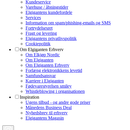
Kundeservice
Varehuse / åbningstider
Elgigantens kundefordele
Services
Information om spam/phishing-emails og SMS
Fortrydelsesret
Fragt og levering
Elgigantens privatlivspolitik
Cookiepolitik
Om Elgiganten Erhverv
Om Elkjøp Nordic
Om Elgiganten
Om Elgiganten Erhverv
Forlæng elektronikkens levetid
Samfundsansvar
Karriere i Elgiganten
Fødevarestyrelsen smiley
Whistleblowing i organisationen
Inspiration
Ugens tilbud - og andre gode priser
Månedens Business Deal
Nyhedsbrev til erhverv
Elgigantens Magasin