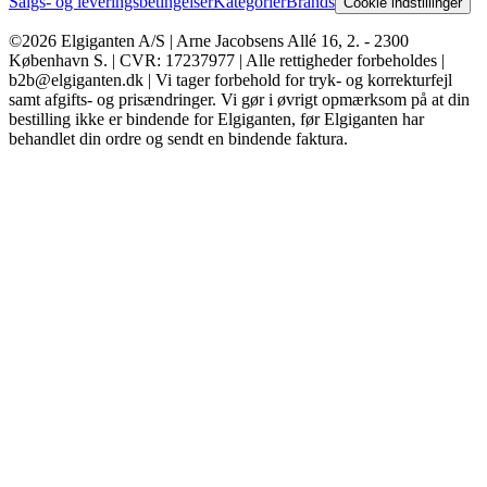
Salgs- og leveringsbetingelser
Kategorier
Brands
Cookie indstillinger
©2026 Elgiganten A/S | Arne Jacobsens Allé 16, 2. - 2300
København S. | CVR: 17237977 | Alle rettigheder forbeholdes |
b2b@elgiganten.dk | Vi tager forbehold for tryk- og korrekturfejl
samt afgifts- og prisændringer. Vi gør i øvrigt opmærksom på at din
bestilling ikke er bindende for Elgiganten, før Elgiganten har
behandlet din ordre og sendt en bindende faktura.