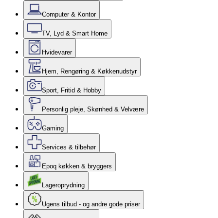
Computer & Kontor
TV, Lyd & Smart Home
Hvidevarer
Hjem, Rengøring & Køkkenudstyr
Sport, Fritid & Hobby
Personlig pleje, Skønhed & Velvære
Gaming
Services & tilbehør
Epoq køkken & bryggers
Lageroprydning
Ugens tilbud - og andre gode priser