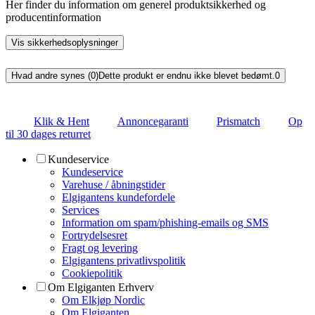
Her finder du information om generel produktsikkerhed og
producentinformation
Vis sikkerhedsoplysninger
Hvad andre synes (0)
Dette produkt er endnu ikke blevet bedømt.
0
Klik & Hent
Annoncegaranti
Prismatch
Op
til 30 dages returret
Kundeservice
Kundeservice
Varehuse / åbningstider
Elgigantens kundefordele
Services
Information om spam/phishing-emails og SMS
Fortrydelsesret
Fragt og levering
Elgigantens privatlivspolitik
Cookiepolitik
Om Elgiganten Erhverv
Om Elkjøp Nordic
Om Elgiganten