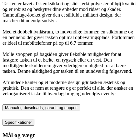
Tasken er lavet af stænksikkert og slidstærkt polyester af høj kvalitet
og er robust og beskytter dine enheder mod ridser og skader.
Camouflage-looket giver den et stilfuldt, militært design, der
matcher dit udendørsudstyr.
Med et dobbelt lynlåsrum, to indvendige lommer, en stiklomme og
en penneholder giver tasken optimal opbevaringsplads. Forlommen
er ideel til mobiltelefoner på op til 6,7 tommer.
Molle-stroppen på bagsiden giver fleksible muligheder for at
fastgøre tasken til et bælte, en rygsæk eller en vest. Den
medfølgende skulderrem giver yderligere mulighed for at bære
tasken. Denne alsidighed gør tasken til en uundværlig følgesvend.
Afrundede kanter og et moderne design gør tasken æstetisk og
praktisk. Den er nem at rengøre og er perfekt til alle, der ønsker en
velorganiseret taske til hverdagsbrug og udendørs eventyr.
Manualer, downloads, garanti og support
Specifikationer
Mål og vægt