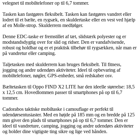
velegnet til mobiltelefoner op til 6,7 tommer.
Tasken kan fastgøres fleksibelt. Tasken kan fastgøres vandret eller
lodret til et bælte, en rygsæk, en skuldertaske eller en vest ved hjælp
af en Molle-strop. Skulderrem medfølger.
Denne EDC-taske er fremstillet af tæt, slidstærk polyester og er
modstandsdygtig over for slid og ridser. Den er vandafvisende,
robust og holdbar og er et praktisk tilbehør til rygsækken, når man er
på vandretur eller camping.
Taljetasken med skulderrem kan bruges fleksibelt. Til fitness,
jogging og andre udendørs aktiviteter. Ideel til opbevaring af
mobiltelefoner, nøgler, GPS-enheder, små redskaber osv.
Bæltetasken til Oppo FIND X2 LITE har den ideelle størrelse: 18,5
x 12,5 cm. Hovedlommen passer til smartphones på op til 6,7
tommer.
Cadorabos taktiske mobiltaske i camouflage er perfekt til
udendørsentusiaster. Med en højde på 185 mm og en bredde på 125
mm giver den plads til smartphones på op til 6,7 tommer. Den er
ideel til vandreture, camping, jogging og andre udendørs aktiviteter
og holder dine vigtigste ting sikre og lige ved hånden.