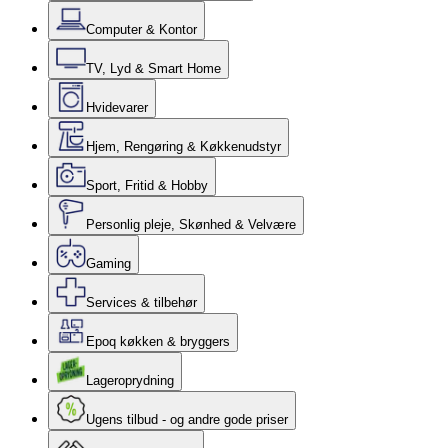
Computer & Kontor
TV, Lyd & Smart Home
Hvidevarer
Hjem, Rengøring & Køkkenudstyr
Sport, Fritid & Hobby
Personlig pleje, Skønhed & Velvære
Gaming
Services & tilbehør
Epoq køkken & bryggers
Lageroprydning
Ugens tilbud - og andre gode priser