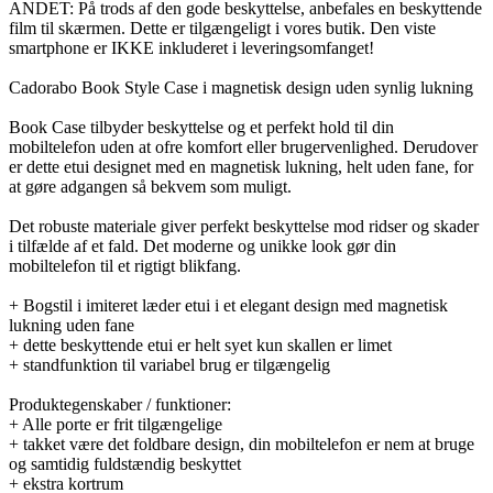
ANDET: På trods af den gode beskyttelse, anbefales en beskyttende
film til skærmen. Dette er tilgængeligt i vores butik. Den viste
smartphone er IKKE inkluderet i leveringsomfanget!
Cadorabo Book Style Case i magnetisk design uden synlig lukning
Book Case tilbyder beskyttelse og et perfekt hold til din
mobiltelefon uden at ofre komfort eller brugervenlighed. Derudover
er dette etui designet med en magnetisk lukning, helt uden fane, for
at gøre adgangen så bekvem som muligt.
Det robuste materiale giver perfekt beskyttelse mod ridser og skader
i tilfælde af et fald. Det moderne og unikke look gør din
mobiltelefon til et rigtigt blikfang.
+ Bogstil i imiteret læder etui i et elegant design med magnetisk
lukning uden fane
+ dette beskyttende etui er helt syet kun skallen er limet
+ standfunktion til variabel brug er tilgængelig
Produktegenskaber / funktioner:
+ Alle porte er frit tilgængelige
+ takket være det foldbare design, din mobiltelefon er nem at bruge
og samtidig fuldstændig beskyttet
+ ekstra kortrum