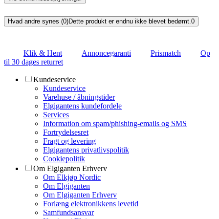
Hvad andre synes (0)
Dette produkt er endnu ikke blevet bedømt.
0
Klik & Hent
Annoncegaranti
Prismatch
Op
til 30 dages returret
Kundeservice
Kundeservice
Varehuse / åbningstider
Elgigantens kundefordele
Services
Information om spam/phishing-emails og SMS
Fortrydelsesret
Fragt og levering
Elgigantens privatlivspolitik
Cookiepolitik
Om Elgiganten Erhverv
Om Elkjøp Nordic
Om Elgiganten
Om Elgiganten Erhverv
Forlæng elektronikkens levetid
Samfundsansvar