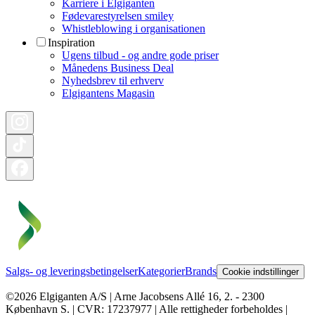
Karriere i Elgiganten
Fødevarestyrelsen smiley
Whistleblowing i organisationen
Inspiration
Ugens tilbud - og andre gode priser
Månedens Business Deal
Nyhedsbrev til erhverv
Elgigantens Magasin
Salgs- og leveringsbetingelser
Kategorier
Brands
Cookie indstillinger
©2026 Elgiganten A/S | Arne Jacobsens Allé 16, 2. - 2300
København S. | CVR: 17237977 | Alle rettigheder forbeholdes |