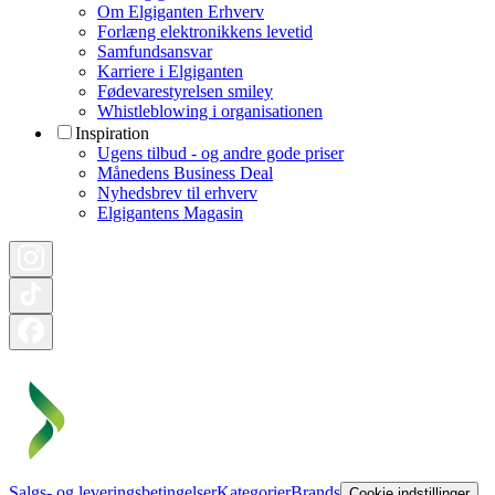
Om Elgiganten Erhverv
Forlæng elektronikkens levetid
Samfundsansvar
Karriere i Elgiganten
Fødevarestyrelsen smiley
Whistleblowing i organisationen
Inspiration
Ugens tilbud - og andre gode priser
Månedens Business Deal
Nyhedsbrev til erhverv
Elgigantens Magasin
Salgs- og leveringsbetingelser
Kategorier
Brands
Cookie indstillinger