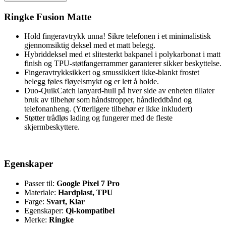
Ringke Fusion Matte
Hold fingeravtrykk unna! Sikre telefonen i et minimalistisk
gjennomsiktig deksel med et matt belegg.
Hybriddeksel med et slitesterkt bakpanel i polykarbonat i matt
finish og TPU-støtfangerrammer garanterer sikker beskyttelse.
Fingeravtrykksikkert og smussikkert ikke-blankt frostet
belegg føles fløyelsmykt og er lett å holde.
Duo-QuikCatch lanyard-hull på hver side av enheten tillater
bruk av tilbehør som håndstropper, håndleddbånd og
telefonanheng. (Ytterligere tilbehør er ikke inkludert)
Støtter trådløs lading og fungerer med de fleste
skjermbeskyttere.
Egenskaper
Passer til:
Google Pixel 7 Pro
Materiale:
Hardplast, TPU
Farge:
Svart, Klar
Egenskaper:
Qi-kompatibel
Merke:
Ringke