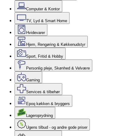
Computer & Kontor
TV, Lyd & Smart Home
Hvidevarer
Hjem, Rengøring & Køkkenudstyr
Sport, Fritid & Hobby
Personlig pleje, Skønhed & Velvære
Gaming
Services & tilbehør
Epoq køkken & bryggers
Lageroprydning
Ugens tilbud - og andre gode priser