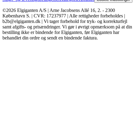
©2026 Elgiganten A/S | Arne Jacobsens Allé 16, 2. - 2300
København S. | CVR: 17237977 | Alle rettigheder forbeholdes |
b2b@elgiganten.dk | Vi tager forbehold for tryk- og korrekturfejl
samt afgifts- og prisændringer. Vi gør i øvrigt opmærksom på at din
bestilling ikke er bindende for Elgiganten, før Elgiganten har
behandlet din ordre og sendt en bindende faktura.