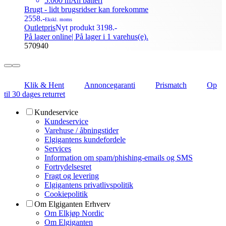
5.000 mAh batteri
Brugt - lidt brugsridser kan forekomme
2558.-
Ekskl. moms
Outletpris
Nyt produkt 3198.-
På lager online
| På lager i 1 varehus(e).
570940
Klik & Hent
Annoncegaranti
Prismatch
Op
til 30 dages returret
Kundeservice
Kundeservice
Varehuse / åbningstider
Elgigantens kundefordele
Services
Information om spam/phishing-emails og SMS
Fortrydelsesret
Fragt og levering
Elgigantens privatlivspolitik
Cookiepolitik
Om Elgiganten Erhverv
Om Elkjøp Nordic
Om Elgiganten