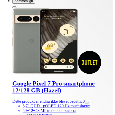
Sammenlign
Google Pixel 7 Pro smartphone
12/128 GB (Hazel)
Dette produkt er endnu ikke blevet bedømt.
0
6,7" QHD+ pOLED 120 Hz touchskærm
50+12+48 MP tredobbelt kamera