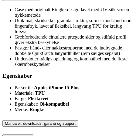
Case med originalt Ringke-design lavet med UV-silk screen
trykkemetode
Unik mat, skridsikker granulatstruktur, som er modstand mod
fingeraftryk, lavet af fleksibel, langvarig TPU for kraftig
forsvar
Grebforbedrende cirkulære prægede sider og stilfuld profil
giver ekstra beskyttelse
Fastgør hånd- eller nakkestropperne med de indbyggede
dobbelte QuikCatch-lanyardhuller (rem sælges separat)
Understøtter trådløs opladning og kompatibel med de fleste
skærmbeskyttelser
Egenskaber
Passer til:
Apple, iPhone 15 Plus
Materiale:
TPU
Farge:
Flerfarvet
Egenskaber:
Qi-kompatibel
Merke:
Ringke
Manualer, downloads, garanti og support