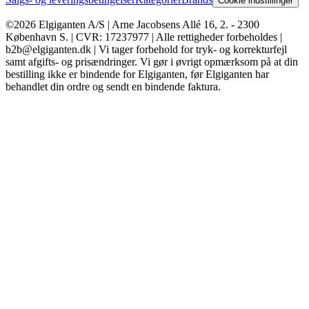
Cookie indstillinger
©2026 Elgiganten A/S | Arne Jacobsens Allé 16, 2. - 2300
København S. | CVR: 17237977 | Alle rettigheder forbeholdes |
b2b@elgiganten.dk | Vi tager forbehold for tryk- og korrekturfejl
samt afgifts- og prisændringer. Vi gør i øvrigt opmærksom på at din
bestilling ikke er bindende for Elgiganten, før Elgiganten har
behandlet din ordre og sendt en bindende faktura.