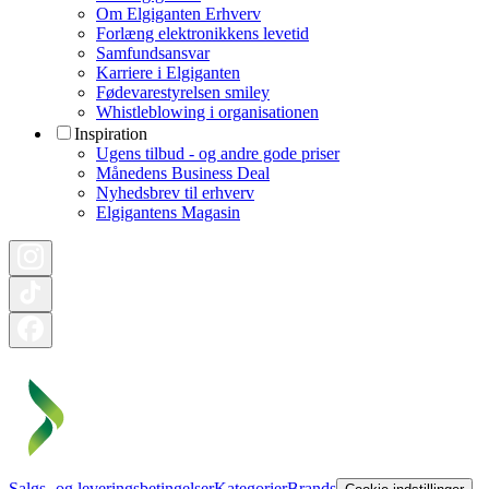
Om Elgiganten Erhverv
Forlæng elektronikkens levetid
Samfundsansvar
Karriere i Elgiganten
Fødevarestyrelsen smiley
Whistleblowing i organisationen
Inspiration
Ugens tilbud - og andre gode priser
Månedens Business Deal
Nyhedsbrev til erhverv
Elgigantens Magasin
Salgs- og leveringsbetingelser
Kategorier
Brands