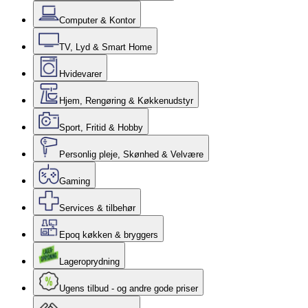
Computer & Kontor
TV, Lyd & Smart Home
Hvidevarer
Hjem, Rengøring & Køkkenudstyr
Sport, Fritid & Hobby
Personlig pleje, Skønhed & Velvære
Gaming
Services & tilbehør
Epoq køkken & bryggers
Lageroprydning
Ugens tilbud - og andre gode priser