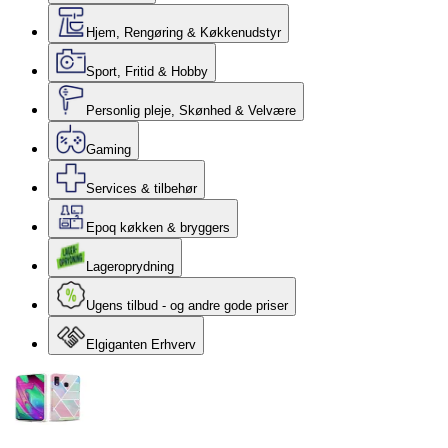
Hjem, Rengøring & Køkkenudstyr
Sport, Fritid & Hobby
Personlig pleje, Skønhed & Velvære
Gaming
Services & tilbehør
Epoq køkken & bryggers
Lageroprydning
Ugens tilbud - og andre gode priser
Elgiganten Erhverv