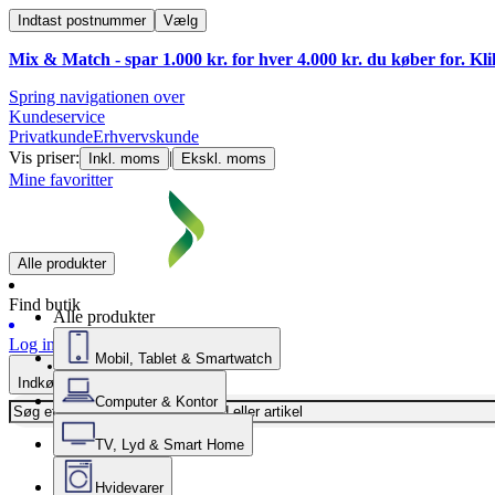
Indtast postnummer
Vælg
Mix & Match - spar 1.000 kr. for hver 4.000 kr. du køber for. Kl
Spring navigationen over
Kundeservice
Privatkunde
Erhvervskunde
Vis priser:
|
Inkl. moms
Ekskl. moms
Mine favoritter
Alle produkter
Find butik
Alle produkter
Log ind
Mobil, Tablet & Smartwatch
Indkøbskurv
Computer & Kontor
TV, Lyd & Smart Home
Hvidevarer