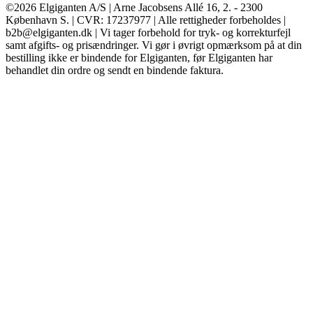
©2026 Elgiganten A/S | Arne Jacobsens Allé 16, 2. - 2300
København S. | CVR: 17237977 | Alle rettigheder forbeholdes |
b2b@elgiganten.dk | Vi tager forbehold for tryk- og korrekturfejl
samt afgifts- og prisændringer. Vi gør i øvrigt opmærksom på at din
bestilling ikke er bindende for Elgiganten, før Elgiganten har
behandlet din ordre og sendt en bindende faktura.