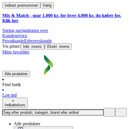
Indtast postnummer
Vælg
Mix & Match - spar 1.000 kr. for hver 4.000 kr. du køber for.
Klik
her
Spring navigationen over
Kundeservice
Privatkunde
Erhvervskunde
Vis priser:
|
Inkl. moms
Ekskl. moms
Mine favoritter
Alle produkter
Find butik
Log ind
Indkøbskurv
Alle produkter