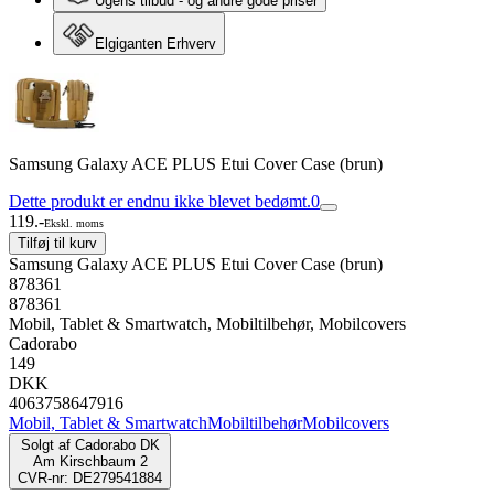
Ugens tilbud - og andre gode priser
Elgiganten Erhverv
Samsung Galaxy ACE PLUS Etui Cover Case (brun)
Dette produkt er endnu ikke blevet bedømt.
0
119.-
Ekskl. moms
Tilføj til kurv
Samsung Galaxy ACE PLUS Etui Cover Case (brun)
878361
878361
Mobil, Tablet & Smartwatch, Mobiltilbehør, Mobilcovers
Cadorabo
149
DKK
4063758647916
Mobil, Tablet & Smartwatch
Mobiltilbehør
Mobilcovers
Solgt af
Cadorabo DK
Am Kirschbaum 2
CVR-nr: DE279541884