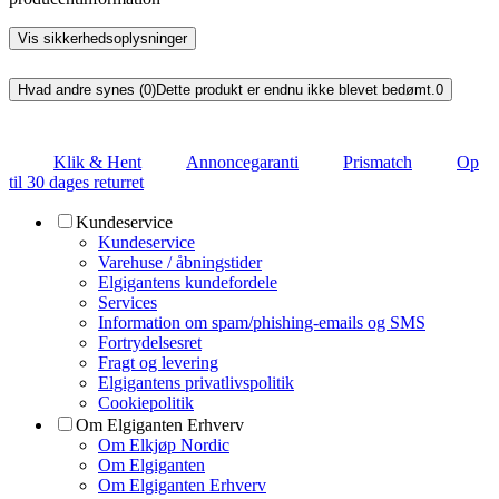
Vis sikkerhedsoplysninger
Hvad andre synes (0)
Dette produkt er endnu ikke blevet bedømt.
0
Klik & Hent
Annoncegaranti
Prismatch
Op
til 30 dages returret
Kundeservice
Kundeservice
Varehuse / åbningstider
Elgigantens kundefordele
Services
Information om spam/phishing-emails og SMS
Fortrydelsesret
Fragt og levering
Elgigantens privatlivspolitik
Cookiepolitik
Om Elgiganten Erhverv
Om Elkjøp Nordic
Om Elgiganten
Om Elgiganten Erhverv