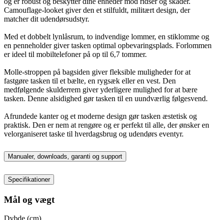
og er robust og beskytter dine enheder mod ridser og skader.
Camouflage-looket giver den et stilfuldt, militært design, der
matcher dit udendørsudstyr.
Med et dobbelt lynlåsrum, to indvendige lommer, en stiklomme og
en penneholder giver tasken optimal opbevaringsplads. Forlommen
er ideel til mobiltelefoner på op til 6,7 tommer.
Molle-stroppen på bagsiden giver fleksible muligheder for at
fastgøre tasken til et bælte, en rygsæk eller en vest. Den
medfølgende skulderrem giver yderligere mulighed for at bære
tasken. Denne alsidighed gør tasken til en uundværlig følgesvend.
Afrundede kanter og et moderne design gør tasken æstetisk og
praktisk. Den er nem at rengøre og er perfekt til alle, der ønsker en
velorganiseret taske til hverdagsbrug og udendørs eventyr.
Manualer, downloads, garanti og support
Specifikationer
Mål og vægt
Dybde (cm)