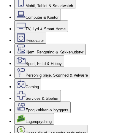
Mobil, Tablet & Smartwatch
Computer & Kontor
TV, Lyd & Smart Home
Hvidevarer
Hjem, Rengøring & Køkkenudstyr
Sport, Fritid & Hobby
Personlig pleje, Skønhed & Velvære
Gaming
Services & tilbehør
Epoq køkken & bryggers
Lageroprydning