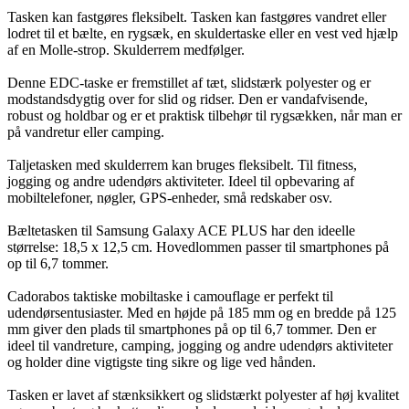
Tasken kan fastgøres fleksibelt. Tasken kan fastgøres vandret eller
lodret til et bælte, en rygsæk, en skuldertaske eller en vest ved hjælp
af en Molle-strop. Skulderrem medfølger.
Denne EDC-taske er fremstillet af tæt, slidstærk polyester og er
modstandsdygtig over for slid og ridser. Den er vandafvisende,
robust og holdbar og er et praktisk tilbehør til rygsækken, når man er
på vandretur eller camping.
Taljetasken med skulderrem kan bruges fleksibelt. Til fitness,
jogging og andre udendørs aktiviteter. Ideel til opbevaring af
mobiltelefoner, nøgler, GPS-enheder, små redskaber osv.
Bæltetasken til Samsung Galaxy ACE PLUS har den ideelle
størrelse: 18,5 x 12,5 cm. Hovedlommen passer til smartphones på
op til 6,7 tommer.
Cadorabos taktiske mobiltaske i camouflage er perfekt til
udendørsentusiaster. Med en højde på 185 mm og en bredde på 125
mm giver den plads til smartphones på op til 6,7 tommer. Den er
ideel til vandreture, camping, jogging og andre udendørs aktiviteter
og holder dine vigtigste ting sikre og lige ved hånden.
Tasken er lavet af stænksikkert og slidstærkt polyester af høj kvalitet