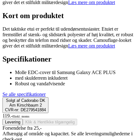
giver det et stilfuldt militærdesign
Læs mere om produktet
Kort om produktet
Det taktiske etui er perfekt til udendørsentusiaster. Etuiet er
fremstillet af stænk- og slidstærk polyester af høj kvalitet, er robust
og beskytter din telefon mod ridser og skader. Camouflage-looket
giver det et stilfuldt militærdesign
Læs mere om produktet
Specifikationer
Molle EDC-cover til Samsung Galaxy ACE PLUS
med skulderrem inkluderet
Robust og vandafvisende
Se alle specifikationer
Solgt af
Cadorabo DK
Am Kirschbaum 2
CVR-nr: DE279541884
119.-
Ekskl. moms
Levering
Klik & Hent
Ikke tilgængelig
Forsendelse fra 25,-
Afhængig af område og kapacitet. Se alle leveringsmulighederne i
check-out