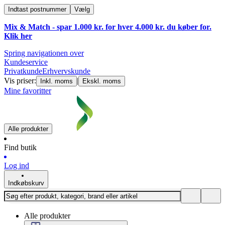
Indtast postnummer
Vælg
Mix & Match - spar 1.000 kr. for hver 4.000 kr. du køber for.
Klik
her
Spring navigationen over
Kundeservice
Privatkunde
Erhvervskunde
Vis priser:
|
Inkl. moms
Ekskl. moms
Mine favoritter
Alle produkter
Find butik
Log ind
Indkøbskurv
Alle produkter