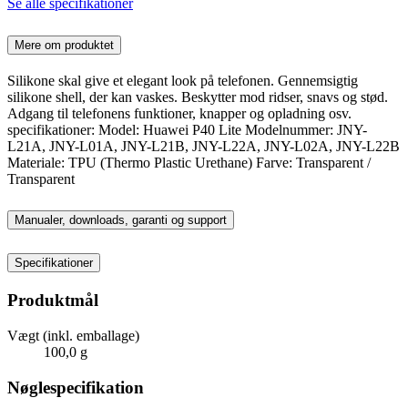
Se alle specifikationer
Mere om produktet
Silikone skal give et elegant look på telefonen. Gennemsigtig
silikone shell, der kan vaskes. Beskytter mod ridser, snavs og stød.
Adgang til telefonens funktioner, knapper og opladning osv.
specifikationer: Model: Huawei P40 Lite Modelnummer: JNY-
L21A, JNY-L01A, JNY-L21B, JNY-L22A, JNY-L02A, JNY-L22B
Materiale: TPU (Thermo Plastic Urethane) Farve: Transparent /
Transparent
Manualer, downloads, garanti og support
Specifikationer
Produktmål
Vægt (inkl. emballage)
100,0 g
Nøglespecifikation