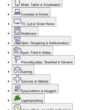
Mobil, Tablet & Smartwatch
Computer & Kontor
TV, Lyd & Smart Home
Hvidevarer
Hjem, Rengøring & Køkkenudstyr
Sport, Fritid & Hobby
Personlig pleje, Skønhed & Velvære
Gaming
Services & tilbehør
Epoq køkken & bryggers
Lageroprydning