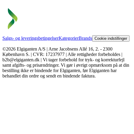
Salgs- og leveringsbetingelser
Kategorier
Brands
Cookie indstillinger
©2026 Elgiganten A/S | Arne Jacobsens Allé 16, 2. - 2300
København S. | CVR: 17237977 | Alle rettigheder forbeholdes |
b2b@elgiganten.dk | Vi tager forbehold for tryk- og korrekturfejl
samt afgifts- og prisændringer. Vi gør i øvrigt opmærksom på at din
bestilling ikke er bindende for Elgiganten, før Elgiganten har
behandlet din ordre og sendt en bindende faktura.