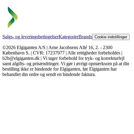
Salgs- og leveringsbetingelser
Kategorier
Brands
Cookie indstillinger
©2026 Elgiganten A/S | Arne Jacobsens Allé 16, 2. - 2300
København S. | CVR: 17237977 | Alle rettigheder forbeholdes |
b2b@elgiganten.dk | Vi tager forbehold for tryk- og korrekturfejl
samt afgifts- og prisændringer. Vi gør i øvrigt opmærksom på at din
bestilling ikke er bindende for Elgiganten, før Elgiganten har
behandlet din ordre og sendt en bindende faktura.