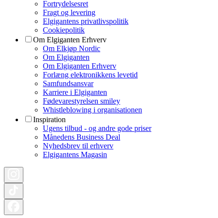
Fortrydelsesret
Fragt og levering
Elgigantens privatlivspolitik
Cookiepolitik
Om Elgiganten Erhverv
Om Elkjøp Nordic
Om Elgiganten
Om Elgiganten Erhverv
Forlæng elektronikkens levetid
Samfundsansvar
Karriere i Elgiganten
Fødevarestyrelsen smiley
Whistleblowing i organisationen
Inspiration
Ugens tilbud - og andre gode priser
Månedens Business Deal
Nyhedsbrev til erhverv
Elgigantens Magasin