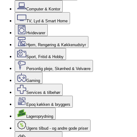
Computer & Kontor
TV, Lyd & Smart Home
Hvidevarer
Hjem, Rengøring & Køkkenudstyr
Sport, Fritid & Hobby
Personlig pleje, Skønhed & Velvære
Gaming
Services & tilbehør
Epoq køkken & bryggers
Lageroprydning
Ugens tilbud - og andre gode priser