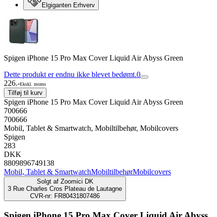
Elgiganten Erhverv
Spigen iPhone 15 Pro Max Cover Liquid Air Abyss Green
Dette produkt er endnu ikke blevet bedømt.
0
226.-
Ekskl. moms
Tilføj til kurv
Spigen iPhone 15 Pro Max Cover Liquid Air Abyss Green
700666
700666
Mobil, Tablet & Smartwatch, Mobiltilbehør, Mobilcovers
Spigen
283
DKK
8809896749138
Mobil, Tablet & Smartwatch
Mobiltilbehør
Mobilcovers
Solgt af
Zoomici DK
3 Rue Charles Cros Plateau de Lautagne
CVR-nr: FR80431807486
Spigen iPhone 15 Pro Max Cover Liquid Air Abyss