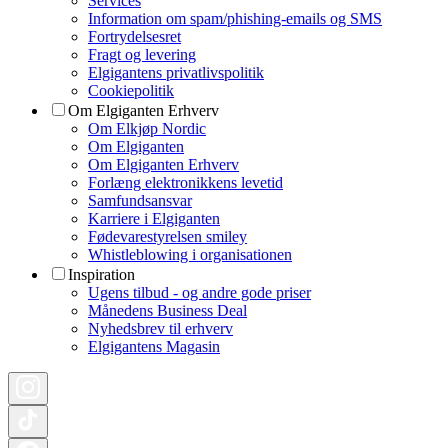
Services
Information om spam/phishing-emails og SMS
Fortrydelsesret
Fragt og levering
Elgigantens privatlivspolitik
Cookiepolitik
Om Elgiganten Erhverv
Om Elkjøp Nordic
Om Elgiganten
Om Elgiganten Erhverv
Forlæng elektronikkens levetid
Samfundsansvar
Karriere i Elgiganten
Fødevarestyrelsen smiley
Whistleblowing i organisationen
Inspiration
Ugens tilbud - og andre gode priser
Månedens Business Deal
Nyhedsbrev til erhverv
Elgigantens Magasin