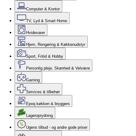
Computer & Kontor
TV, Lyd & Smart Home
Hvidevarer
Hjem, Rengøring & Køkkenudstyr
Sport, Fritid & Hobby
Personlig pleje, Skønhed & Velvære
Gaming
Services & tilbehør
Epoq køkken & bryggers
Lageroprydning
Ugens tilbud - og andre gode priser