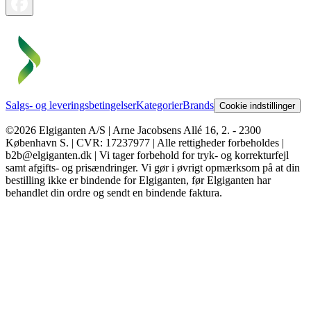
Salgs- og leveringsbetingelser
Kategorier
Brands
Cookie indstillinger
©2026 Elgiganten A/S | Arne Jacobsens Allé 16, 2. - 2300
København S. | CVR: 17237977 | Alle rettigheder forbeholdes |
b2b@elgiganten.dk | Vi tager forbehold for tryk- og korrekturfejl
samt afgifts- og prisændringer. Vi gør i øvrigt opmærksom på at din
bestilling ikke er bindende for Elgiganten, før Elgiganten har
behandlet din ordre og sendt en bindende faktura.