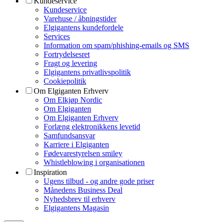
Kundeservice
Kundeservice
Varehuse / åbningstider
Elgigantens kundefordele
Services
Information om spam/phishing-emails og SMS
Fortrydelsesret
Fragt og levering
Elgigantens privatlivspolitik
Cookiepolitik
Om Elgiganten Erhverv
Om Elkjøp Nordic
Om Elgiganten
Om Elgiganten Erhverv
Forlæng elektronikkens levetid
Samfundsansvar
Karriere i Elgiganten
Fødevarestyrelsen smiley
Whistleblowing i organisationen
Inspiration
Ugens tilbud - og andre gode priser
Månedens Business Deal
Nyhedsbrev til erhverv
Elgigantens Magasin