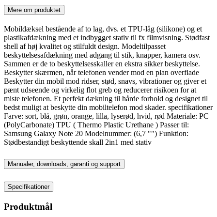
Mere om produktet
Mobildæksel bestående af to lag, dvs. et TPU-låg (silikone) og et
plastikafdækning med et indbygget stativ til fx filmvisning. Stødfast
shell af høj kvalitet og stilfuldt design. Modeltilpasset
beskyttelsesafdækning med adgang til stik, knapper, kamera osv.
Sammen er de to beskyttelsesskaller en ekstra sikker beskyttelse.
Beskytter skærmen, når telefonen vender mod en plan overflade
Beskytter din mobil mod ridser, stød, snavs, vibrationer og giver et
pænt udseende og virkelig flot greb og reducerer risikoen for at
miste telefonen. Et perfekt dækning til hårde forhold og designet til
bedst muligt at beskytte din mobiltelefon mod skader. specifikationer
Farve: sort, blå, grøn, orange, lilla, lyserød, hvid, rød Materiale: PC
(PolyCarbonate) TPU ( Thermo Plastic Urethane ) Passer til:
Samsung Galaxy Note 20 Modelnummer: (6,7 "") Funktion:
Stødbestandigt beskyttende skall 2in1 med stativ
Manualer, downloads, garanti og support
Specifikationer
Produktmål