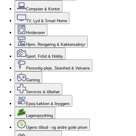
Computer & Kontor
TV, Lyd & Smart Home
Hvidevarer
Hjem, Rengøring & Køkkenudstyr
Sport, Fritid & Hobby
Personlig pleje, Skønhed & Velvære
Gaming
Services & tilbehør
Epoq køkken & bryggers
Lageroprydning
Ugens tilbud - og andre gode priser