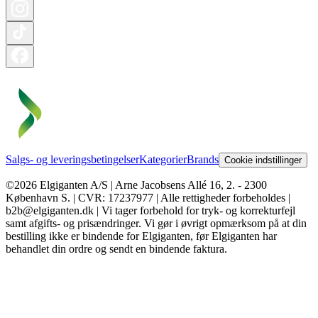
Salgs- og leveringsbetingelser
Kategorier
Brands
Cookie indstillinger
©2026 Elgiganten A/S | Arne Jacobsens Allé 16, 2. - 2300
København S. | CVR: 17237977 | Alle rettigheder forbeholdes |
b2b@elgiganten.dk | Vi tager forbehold for tryk- og korrekturfejl
samt afgifts- og prisændringer. Vi gør i øvrigt opmærksom på at din
bestilling ikke er bindende for Elgiganten, før Elgiganten har
behandlet din ordre og sendt en bindende faktura.