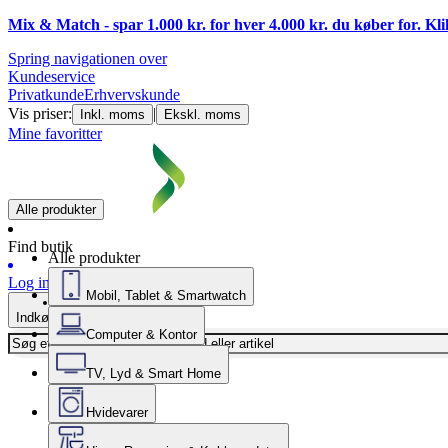
Mix & Match - spar 1.000 kr. for hver 4.000 kr. du køber for. Kl
Spring navigationen over
Kundeservice
Privatkunde
Erhvervskunde
Vis priser:
|
Inkl. moms
Ekskl. moms
Mine favoritter
Alle produkter
Find butik
Alle produkter
Log ind
Mobil, Tablet & Smartwatch
Indkøbskurv
Computer & Kontor
TV, Lyd & Smart Home
Hvidevarer