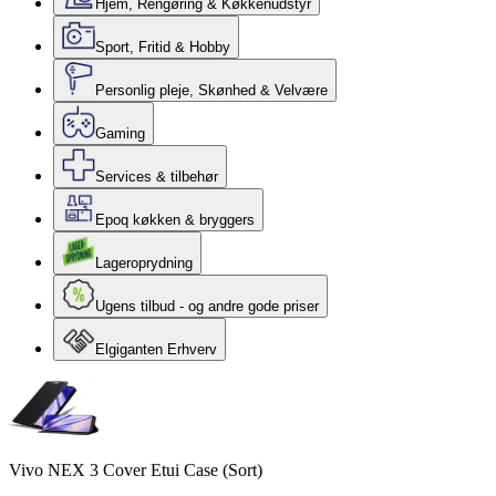
Hjem, Rengøring & Køkkenudstyr
Sport, Fritid & Hobby
Personlig pleje, Skønhed & Velvære
Gaming
Services & tilbehør
Epoq køkken & bryggers
Lageroprydning
Ugens tilbud - og andre gode priser
Elgiganten Erhverv
Vivo NEX 3 Cover Etui Case (Sort)