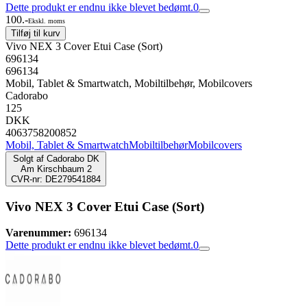
Dette produkt er endnu ikke blevet bedømt.
0
100.-
Ekskl. moms
Tilføj til kurv
Vivo NEX 3 Cover Etui Case (Sort)
696134
696134
Mobil, Tablet & Smartwatch, Mobiltilbehør, Mobilcovers
Cadorabo
125
DKK
4063758200852
Mobil, Tablet & Smartwatch
Mobiltilbehør
Mobilcovers
Solgt af
Cadorabo DK
Am Kirschbaum 2
CVR-nr: DE279541884
Vivo NEX 3 Cover Etui Case (Sort)
Varenummer:
696134
Dette produkt er endnu ikke blevet bedømt.
0