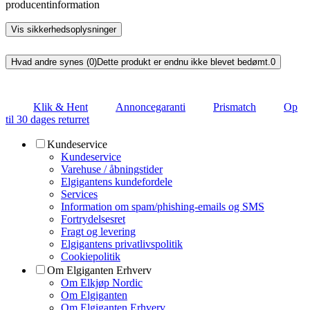
producentinformation
Vis sikkerhedsoplysninger
Hvad andre synes (0)
Dette produkt er endnu ikke blevet bedømt.
0
Klik & Hent
Annoncegaranti
Prismatch
Op
til 30 dages returret
Kundeservice
Kundeservice
Varehuse / åbningstider
Elgigantens kundefordele
Services
Information om spam/phishing-emails og SMS
Fortrydelsesret
Fragt og levering
Elgigantens privatlivspolitik
Cookiepolitik
Om Elgiganten Erhverv
Om Elkjøp Nordic
Om Elgiganten
Om Elgiganten Erhverv