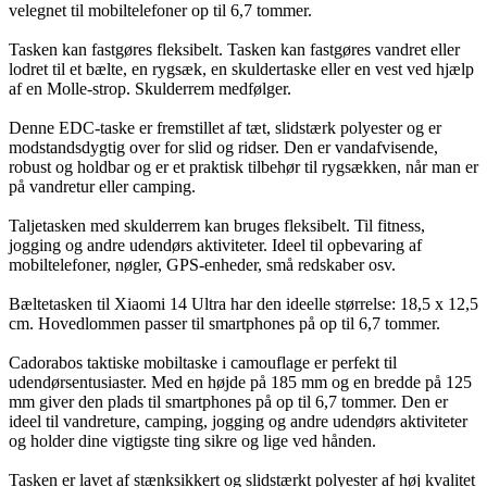
velegnet til mobiltelefoner op til 6,7 tommer.
Tasken kan fastgøres fleksibelt. Tasken kan fastgøres vandret eller
lodret til et bælte, en rygsæk, en skuldertaske eller en vest ved hjælp
af en Molle-strop. Skulderrem medfølger.
Denne EDC-taske er fremstillet af tæt, slidstærk polyester og er
modstandsdygtig over for slid og ridser. Den er vandafvisende,
robust og holdbar og er et praktisk tilbehør til rygsækken, når man er
på vandretur eller camping.
Taljetasken med skulderrem kan bruges fleksibelt. Til fitness,
jogging og andre udendørs aktiviteter. Ideel til opbevaring af
mobiltelefoner, nøgler, GPS-enheder, små redskaber osv.
Bæltetasken til Xiaomi 14 Ultra har den ideelle størrelse: 18,5 x 12,5
cm. Hovedlommen passer til smartphones på op til 6,7 tommer.
Cadorabos taktiske mobiltaske i camouflage er perfekt til
udendørsentusiaster. Med en højde på 185 mm og en bredde på 125
mm giver den plads til smartphones på op til 6,7 tommer. Den er
ideel til vandreture, camping, jogging og andre udendørs aktiviteter
og holder dine vigtigste ting sikre og lige ved hånden.
Tasken er lavet af stænksikkert og slidstærkt polyester af høj kvalitet