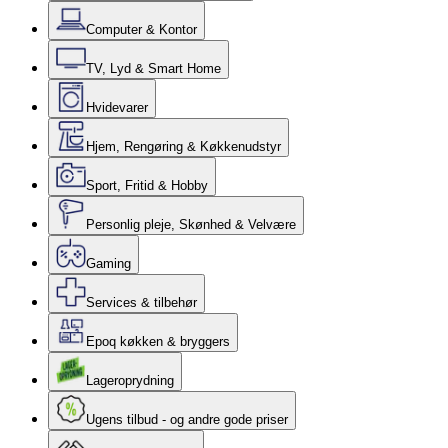
Computer & Kontor
TV, Lyd & Smart Home
Hvidevarer
Hjem, Rengøring & Køkkenudstyr
Sport, Fritid & Hobby
Personlig pleje, Skønhed & Velvære
Gaming
Services & tilbehør
Epoq køkken & bryggers
Lageroprydning
Ugens tilbud - og andre gode priser