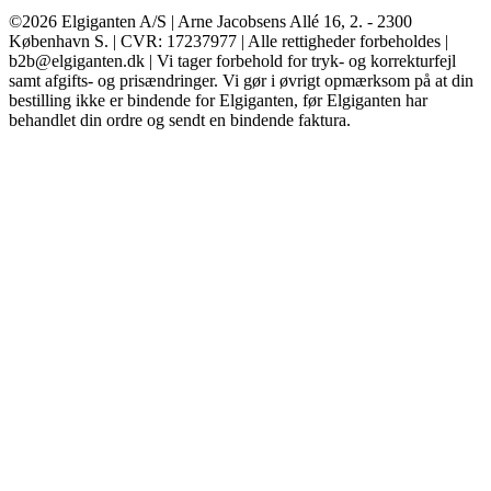
©2026 Elgiganten A/S | Arne Jacobsens Allé 16, 2. - 2300
København S. | CVR: 17237977 | Alle rettigheder forbeholdes |
b2b@elgiganten.dk | Vi tager forbehold for tryk- og korrekturfejl
samt afgifts- og prisændringer. Vi gør i øvrigt opmærksom på at din
bestilling ikke er bindende for Elgiganten, før Elgiganten har
behandlet din ordre og sendt en bindende faktura.