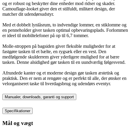
og er robust og beskytter dine enheder mod ridser og skader.
Camouflage-looket giver den et stilfuldt, militært design, der
matcher dit udendørsudstyr.
Med et dobbelt lynlåsrum, to indvendige lommer, en stiklomme og
en penneholder giver tasken optimal opbevaringsplads. Forlommen
er ideel til mobiltelefoner på op til 6,7 tommer.
Molle-stroppen på bagsiden giver fleksible muligheder for at
fastgøre tasken til et bælte, en rygsæk eller en vest. Den
medfølgende skulderrem giver yderligere mulighed for at bære
tasken. Denne alsidighed gør tasken til en uundværlig følgesvend.
Afrundede kanter og et moderne design gør tasken æstetisk og
praktisk. Den er nem at rengøre og er perfekt til alle, der ønsker en
velorganiseret taske til hverdagsbrug og udendørs eventyr.
Manualer, downloads, garanti og support
Specifikationer
Mål og vægt