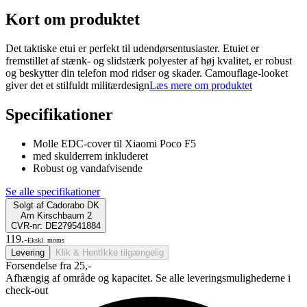
Kort om produktet
Det taktiske etui er perfekt til udendørsentusiaster. Etuiet er
fremstillet af stænk- og slidstærk polyester af høj kvalitet, er robust
og beskytter din telefon mod ridser og skader. Camouflage-looket
giver det et stilfuldt militærdesign
Læs mere om produktet
Specifikationer
Molle EDC-cover til Xiaomi Poco F5
med skulderrem inkluderet
Robust og vandafvisende
Se alle specifikationer
Solgt af
Cadorabo DK
Am Kirschbaum 2
CVR-nr: DE279541884
119.-
Ekskl. moms
Levering
Klik & Hent
Ikke tilgængelig
Forsendelse fra 25,-
Afhængig af område og kapacitet. Se alle leveringsmulighederne i
check-out