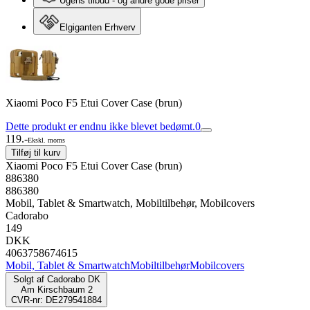
Ugens tilbud - og andre gode priser
Elgiganten Erhverv
Xiaomi Poco F5 Etui Cover Case (brun)
Dette produkt er endnu ikke blevet bedømt.
0
119.-
Ekskl. moms
Tilføj til kurv
Xiaomi Poco F5 Etui Cover Case (brun)
886380
886380
Mobil, Tablet & Smartwatch, Mobiltilbehør, Mobilcovers
Cadorabo
149
DKK
4063758674615
Mobil, Tablet & Smartwatch
Mobiltilbehør
Mobilcovers
Solgt af
Cadorabo DK
Am Kirschbaum 2
CVR-nr: DE279541884