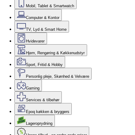
Mobil, Tablet & Smartwatch
Computer & Kontor
TV, Lyd & Smart Home
Hvidevarer
Hjem, Rengøring & Køkkenudstyr
Sport, Fritid & Hobby
Personlig pleje, Skønhed & Velvære
Gaming
Services & tilbehør
Epoq køkken & bryggers
Lageroprydning