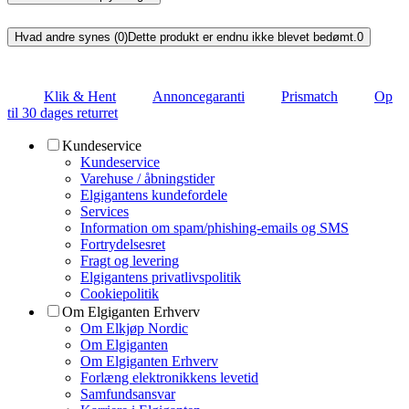
Hvad andre synes (0)
Dette produkt er endnu ikke blevet bedømt.
0
Klik & Hent
Annoncegaranti
Prismatch
Op
til 30 dages returret
Kundeservice
Kundeservice
Varehuse / åbningstider
Elgigantens kundefordele
Services
Information om spam/phishing-emails og SMS
Fortrydelsesret
Fragt og levering
Elgigantens privatlivspolitik
Cookiepolitik
Om Elgiganten Erhverv
Om Elkjøp Nordic
Om Elgiganten
Om Elgiganten Erhverv
Forlæng elektronikkens levetid
Samfundsansvar