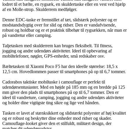
lodret til et bælte, en rygsæk, en skuldertaske eller en vest ved hjælp
af en Molle-strop. Skulderrem medfølger.
Denne EDC-taske er fremstillet af tæt, slidstærk polyester og er
modstandsdygtig over for slid og ridser. Den er vandafvisende,
robust og holdbar og er et praktisk tilbehør til rygsækken, når man er
på vandretur eller camping.
Taljetasken med skulderrem kan bruges fleksibelt. Til fitness,
jogging og andre udendørs aktiviteter. Ideel til opbevaring af
mobiltelefoner, nøgler, GPS-enheder, små redskaber osv.
Bæltetasken til Xiaomi Poco F5 har den ideelle størrelse: 18,5 x
12,5 cm. Hovedlommen passer til smartphones på op til 6,7 tommer.
Cadorabos taktiske mobiltaske i camouflage er perfekt til
udendørsentusiaster. Med en højde på 185 mm og en bredde på 125
mm giver den plads til smartphones på op til 6,7 tommer. Den er
ideel til vandreture, camping, jogging og andre udendørs aktiviteter
og holder dine vigtigste ting sikre og lige ved hånden.
Tasken er lavet af stænksikkert og slidstærkt polyester af høj kvalitet
og er robust og beskytter dine enheder mod ridser og skader.
Camouflage-looket giver den et stilfuldt, militært design, der
matcher dit udendørsudstyr.