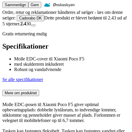
Sammenlign
Gem
Ønskeskyen
Ordre, retur og reklamationer håndteres af sælger - læs om denne
sælger:
Dette produkt er blevet bedømt til 2.43 ud af
Cadorabo DK
5 stjerner.
2.4
30
Gratis returnering mulig
Specifikationer
Molle EDC-cover til Xiaomi Poco F5
med skulderrem inkluderet
Robust og vandafvisende
Se alle specifikationer
Mere om produktet
Molle EDC-posen til Xiaomi Poco F5 giver optimal
opbevaringsplads: dobbelte lynlåsrum, to indvendige lommer,
stiklomme og penneholder giver masser af plads. Forlommen er
velegnet til mobiltelefoner op til 6,7 tommer.
Tasken kan fastgøres fleksibelt. Tasken kan fastgøres vandret eller