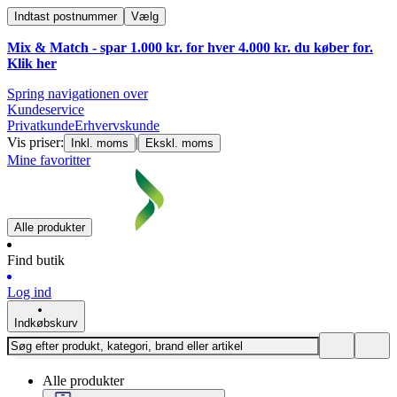
Indtast postnummer
Vælg
Mix & Match - spar 1.000 kr. for hver 4.000 kr. du køber for.
Klik
her
Spring navigationen over
Kundeservice
Privatkunde
Erhvervskunde
Vis priser:
|
Inkl. moms
Ekskl. moms
Mine favoritter
Alle produkter
Find butik
Log ind
Indkøbskurv
Alle produkter