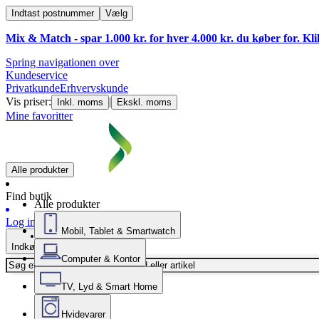
Indtast postnummer
Vælg
Mix & Match - spar 1.000 kr. for hver 4.000 kr. du køber for. Kl
Spring navigationen over
Kundeservice
Privatkunde
Erhvervskunde
Vis priser:
|
Inkl. moms
Ekskl. moms
Mine favoritter
Alle produkter
Find butik
Alle produkter
Log ind
Mobil, Tablet & Smartwatch
Indkøbskurv
Computer & Kontor
TV, Lyd & Smart Home
Hvidevarer