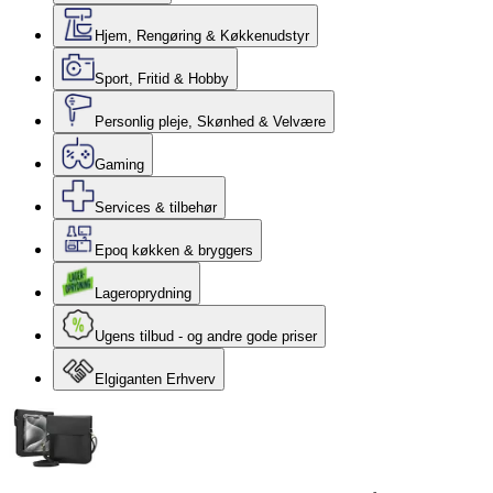
Hjem, Rengøring & Køkkenudstyr
Sport, Fritid & Hobby
Personlig pleje, Skønhed & Velvære
Gaming
Services & tilbehør
Epoq køkken & bryggers
Lageroprydning
Ugens tilbud - og andre gode priser
Elgiganten Erhverv