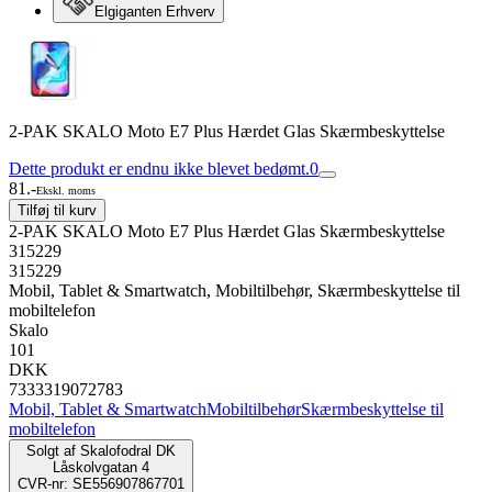
Elgiganten Erhverv
2-PAK SKALO Moto E7 Plus Hærdet Glas Skærmbeskyttelse
Dette produkt er endnu ikke blevet bedømt.
0
81.-
Ekskl. moms
Tilføj til kurv
2-PAK SKALO Moto E7 Plus Hærdet Glas Skærmbeskyttelse
315229
315229
Mobil, Tablet & Smartwatch, Mobiltilbehør, Skærmbeskyttelse til
mobiltelefon
Skalo
101
DKK
7333319072783
Mobil, Tablet & Smartwatch
Mobiltilbehør
Skærmbeskyttelse til
mobiltelefon
Solgt af
Skalofodral DK
Låskolvgatan 4
CVR-nr: SE556907867701