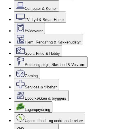
Computer & Kontor
TV, Lyd & Smart Home
Hvidevarer
Hjem, Rengøring & Køkkenudstyr
Sport, Fritid & Hobby
Personlig pleje, Skønhed & Velvære
Gaming
Services & tilbehør
Epoq køkken & bryggers
Lageroprydning
Ugens tilbud - og andre gode priser