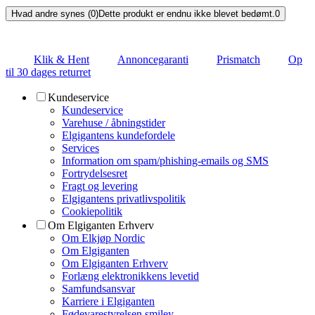
Hvad andre synes (0)
Dette produkt er endnu ikke blevet bedømt.
0
Klik & Hent
Annoncegaranti
Prismatch
Op
til 30 dages returret
Kundeservice
Kundeservice
Varehuse / åbningstider
Elgigantens kundefordele
Services
Information om spam/phishing-emails og SMS
Fortrydelsesret
Fragt og levering
Elgigantens privatlivspolitik
Cookiepolitik
Om Elgiganten Erhverv
Om Elkjøp Nordic
Om Elgiganten
Om Elgiganten Erhverv
Forlæng elektronikkens levetid
Samfundsansvar
Karriere i Elgiganten
Fødevarestyrelsen smiley