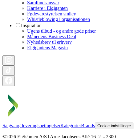
Samfundsansvar
Karriere i Elgiganten
Fødevarestyrelsen smiley
Whistleblowing i organisationen
Inspiration
Ugens tilbud - og andre gode priser
Månedens Business Deal
Nyhedsbrev til erhverv
Elgigantens Magasin
Salgs- og leveringsbetingelser
Kategorier
Brands
Cookie indstillinger
©2026 Elgiganten A/S | Arne Jacobsens Allé 16, 2. - 2300