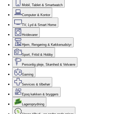
Mobil, Tablet & Smartwatch
Computer & Kontor
TV, Lyd & Smart Home
Hvidevarer
Hjem, Rengøring & Køkkenudstyr
Sport, Fritid & Hobby
Personlig pleje, Skønhed & Velvære
Gaming
Services & tilbehør
Epoq køkken & bryggers
Lageroprydning