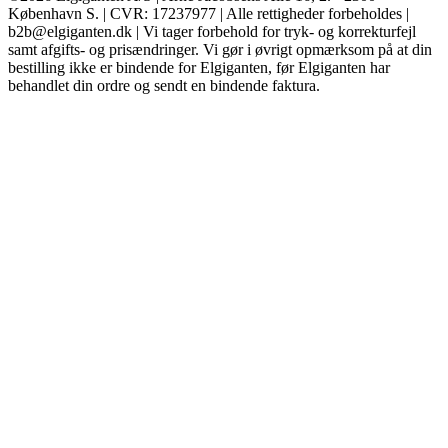
København S. | CVR: 17237977 | Alle rettigheder forbeholdes |
b2b@elgiganten.dk | Vi tager forbehold for tryk- og korrekturfejl
samt afgifts- og prisændringer. Vi gør i øvrigt opmærksom på at din
bestilling ikke er bindende for Elgiganten, før Elgiganten har
behandlet din ordre og sendt en bindende faktura.