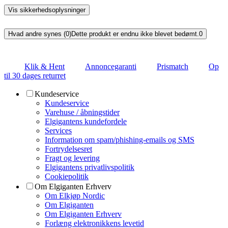
Vis sikkerhedsoplysninger
Hvad andre synes (0)
Dette produkt er endnu ikke blevet bedømt.
0
Klik & Hent
Annoncegaranti
Prismatch
Op
til 30 dages returret
Kundeservice
Kundeservice
Varehuse / åbningstider
Elgigantens kundefordele
Services
Information om spam/phishing-emails og SMS
Fortrydelsesret
Fragt og levering
Elgigantens privatlivspolitik
Cookiepolitik
Om Elgiganten Erhverv
Om Elkjøp Nordic
Om Elgiganten
Om Elgiganten Erhverv
Forlæng elektronikkens levetid