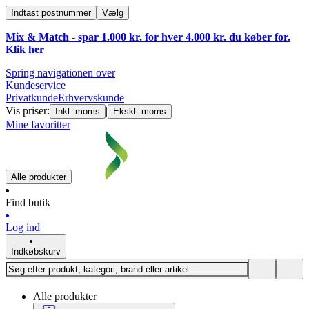
Indtast postnummer
Vælg
Mix & Match - spar 1.000 kr. for hver 4.000 kr. du køber for.
Klik
her
Spring navigationen over
Kundeservice
Privatkunde
Erhvervskunde
Vis priser:
|
Inkl. moms
Ekskl. moms
Mine favoritter
Alle produkter
Find butik
Log ind
Indkøbskurv
Alle produkter