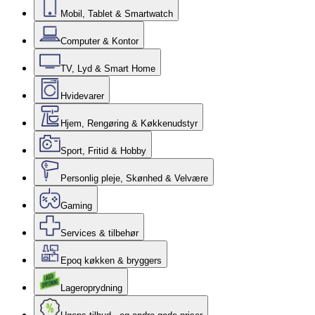
Mobil, Tablet & Smartwatch
Computer & Kontor
TV, Lyd & Smart Home
Hvidevarer
Hjem, Rengøring & Køkkenudstyr
Sport, Fritid & Hobby
Personlig pleje, Skønhed & Velvære
Gaming
Services & tilbehør
Epoq køkken & bryggers
Lageroprydning