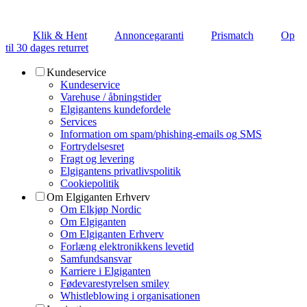
Klik & Hent
Annoncegaranti
Prismatch
Op
til 30 dages returret
Kundeservice
Kundeservice
Varehuse / åbningstider
Elgigantens kundefordele
Services
Information om spam/phishing-emails og SMS
Fortrydelsesret
Fragt og levering
Elgigantens privatlivspolitik
Cookiepolitik
Om Elgiganten Erhverv
Om Elkjøp Nordic
Om Elgiganten
Om Elgiganten Erhverv
Forlæng elektronikkens levetid
Samfundsansvar
Karriere i Elgiganten
Fødevarestyrelsen smiley
Whistleblowing i organisationen