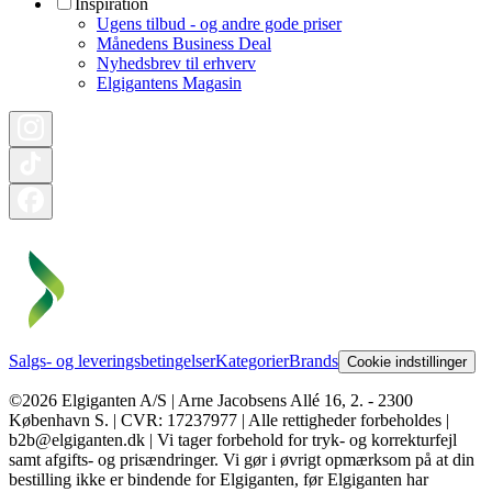
Inspiration
Ugens tilbud - og andre gode priser
Månedens Business Deal
Nyhedsbrev til erhverv
Elgigantens Magasin
Salgs- og leveringsbetingelser
Kategorier
Brands
Cookie indstillinger
©2026 Elgiganten A/S | Arne Jacobsens Allé 16, 2. - 2300
København S. | CVR: 17237977 | Alle rettigheder forbeholdes |
b2b@elgiganten.dk | Vi tager forbehold for tryk- og korrekturfejl
samt afgifts- og prisændringer. Vi gør i øvrigt opmærksom på at din
bestilling ikke er bindende for Elgiganten, før Elgiganten har