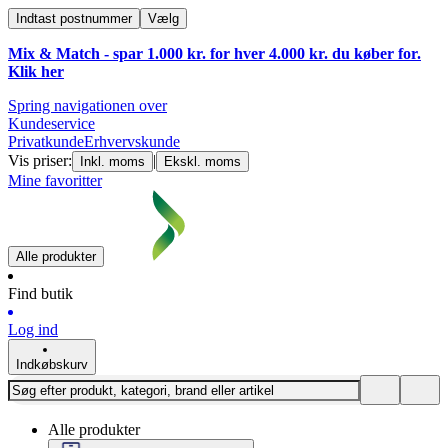
Indtast postnummer
Vælg
Mix & Match - spar 1.000 kr. for hver 4.000 kr. du køber for.
Klik
her
Spring navigationen over
Kundeservice
Privatkunde
Erhvervskunde
Vis priser:
|
Inkl. moms
Ekskl. moms
Mine favoritter
Alle produkter
Find butik
Log ind
Indkøbskurv
Alle produkter