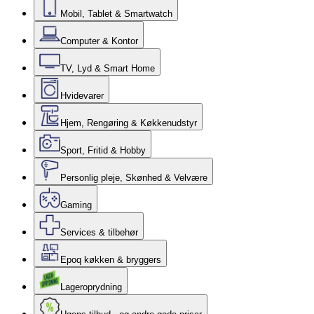
Mobil, Tablet & Smartwatch
Computer & Kontor
TV, Lyd & Smart Home
Hvidevarer
Hjem, Rengøring & Køkkenudstyr
Sport, Fritid & Hobby
Personlig pleje, Skønhed & Velvære
Gaming
Services & tilbehør
Epoq køkken & bryggers
Lageroprydning