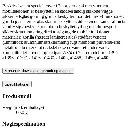
Beskrivelse: en speciel cover i 3 lag, der er skruet sammen,
mobiltelefonen er beskyttet i en stødbestandig silikone vugge.
sikkerhedsglas gorning gorilla beskytter mod det meste! funktioner:
gorilla glas hærdet glas skærmbeskytter stødisolerede kanter af metal
vand + støvbeskyttet membran beskyttet lyd og opladningsport
sikker skruemontering direkte adgang de mobile funktioner
materialer: gorilla (hærdet lamineret glas) stødfast veneret
gummirock aluminiumsafskærmning fugt membran pulverlakeret
metalfront bemærk, at dækslet ikke er vandtæt under vand.
kompatibilitet: model: apple ipad 2/3/4 (9,7 "") model nr: a1395,
a1396, a1397, a1416, a1430, a1403, a1458, a1459, a1460
Manualer, downloads, garanti og support
Specifikationer
Produktmål
Vægt (inkl. emballage)
100,0 g
Nøglespecifikation