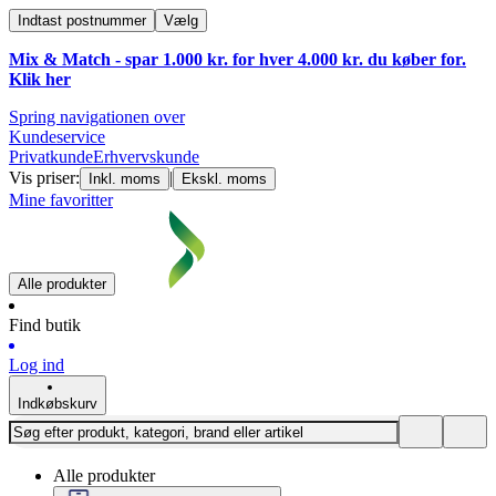
Indtast postnummer
Vælg
Mix & Match - spar 1.000 kr. for hver 4.000 kr. du køber for.
Klik
her
Spring navigationen over
Kundeservice
Privatkunde
Erhvervskunde
Vis priser:
|
Inkl. moms
Ekskl. moms
Mine favoritter
Alle produkter
Find butik
Log ind
Indkøbskurv
Alle produkter