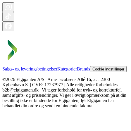
Salgs- og leveringsbetingelser
Kategorier
Brands
Cookie indstillinger
©2026 Elgiganten A/S | Arne Jacobsens Allé 16, 2. - 2300
København S. | CVR: 17237977 | Alle rettigheder forbeholdes |
b2b@elgiganten.dk | Vi tager forbehold for tryk- og korrekturfejl
samt afgifts- og prisændringer. Vi gør i øvrigt opmærksom på at din
bestilling ikke er bindende for Elgiganten, før Elgiganten har
behandlet din ordre og sendt en bindende faktura.