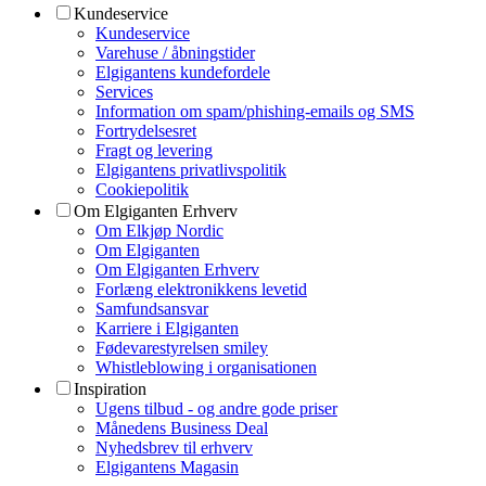
Kundeservice
Kundeservice
Varehuse / åbningstider
Elgigantens kundefordele
Services
Information om spam/phishing-emails og SMS
Fortrydelsesret
Fragt og levering
Elgigantens privatlivspolitik
Cookiepolitik
Om Elgiganten Erhverv
Om Elkjøp Nordic
Om Elgiganten
Om Elgiganten Erhverv
Forlæng elektronikkens levetid
Samfundsansvar
Karriere i Elgiganten
Fødevarestyrelsen smiley
Whistleblowing i organisationen
Inspiration
Ugens tilbud - og andre gode priser
Månedens Business Deal
Nyhedsbrev til erhverv
Elgigantens Magasin