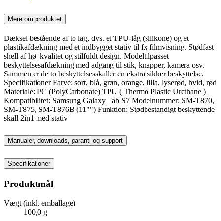
Mere om produktet
Dæksel bestående af to lag, dvs. et TPU-låg (silikone) og et
plastikafdækning med et indbygget stativ til fx filmvisning. Stødfast
shell af høj kvalitet og stilfuldt design. Modeltilpasset
beskyttelsesafdækning med adgang til stik, knapper, kamera osv.
Sammen er de to beskyttelsesskaller en ekstra sikker beskyttelse.
Specifikationer Farve: sort, blå, grøn, orange, lilla, lyserød, hvid, rød
Materiale: PC (PolyCarbonate) TPU ( Thermo Plastic Urethane )
Kompatibilitet: Samsung Galaxy Tab S7 Modelnummer: SM-T870,
SM-T875, SM-T876B (11"") Funktion: Stødbestandigt beskyttende
skall 2in1 med stativ
Manualer, downloads, garanti og support
Specifikationer
Produktmål
Vægt (inkl. emballage)
100,0 g