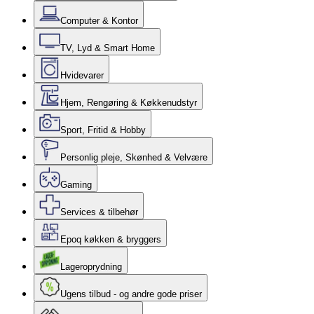
Computer & Kontor
TV, Lyd & Smart Home
Hvidevarer
Hjem, Rengøring & Køkkenudstyr
Sport, Fritid & Hobby
Personlig pleje, Skønhed & Velvære
Gaming
Services & tilbehør
Epoq køkken & bryggers
Lageroprydning
Ugens tilbud - og andre gode priser