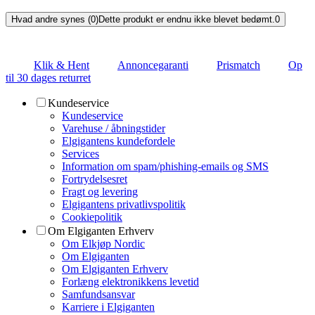
Hvad andre synes (0)
Dette produkt er endnu ikke blevet bedømt.
0
Klik & Hent
Annoncegaranti
Prismatch
Op
til 30 dages returret
Kundeservice
Kundeservice
Varehuse / åbningstider
Elgigantens kundefordele
Services
Information om spam/phishing-emails og SMS
Fortrydelsesret
Fragt og levering
Elgigantens privatlivspolitik
Cookiepolitik
Om Elgiganten Erhverv
Om Elkjøp Nordic
Om Elgiganten
Om Elgiganten Erhverv
Forlæng elektronikkens levetid
Samfundsansvar
Karriere i Elgiganten