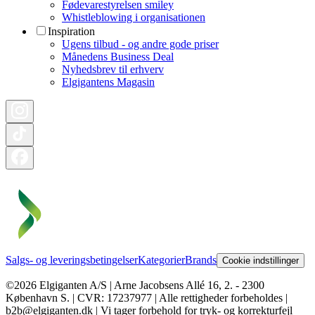
Fødevarestyrelsen smiley
Whistleblowing i organisationen
Inspiration
Ugens tilbud - og andre gode priser
Månedens Business Deal
Nyhedsbrev til erhverv
Elgigantens Magasin
Salgs- og leveringsbetingelser
Kategorier
Brands
Cookie indstillinger
©2026 Elgiganten A/S | Arne Jacobsens Allé 16, 2. - 2300
København S. | CVR: 17237977 | Alle rettigheder forbeholdes |
b2b@elgiganten.dk | Vi tager forbehold for tryk- og korrekturfejl