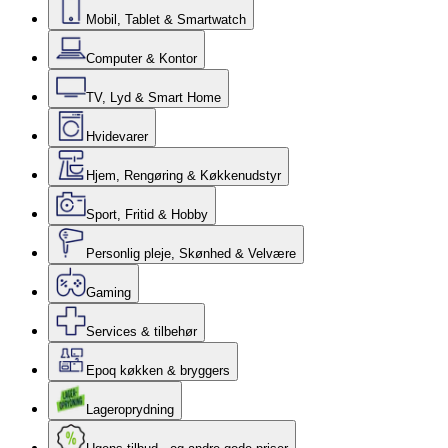
Mobil, Tablet & Smartwatch
Computer & Kontor
TV, Lyd & Smart Home
Hvidevarer
Hjem, Rengøring & Køkkenudstyr
Sport, Fritid & Hobby
Personlig pleje, Skønhed & Velvære
Gaming
Services & tilbehør
Epoq køkken & bryggers
Lageroprydning