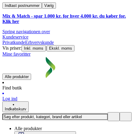
Indtast postnummer
Vælg
Mix & Match - spar 1.000 kr. for hver 4.000 kr. du køber for.
Klik
her
Spring navigationen over
Kundeservice
Privatkunde
Erhvervskunde
Vis priser:
|
Inkl. moms
Ekskl. moms
Mine favoritter
Alle produkter
Find butik
Log ind
Indkøbskurv
Alle produkter