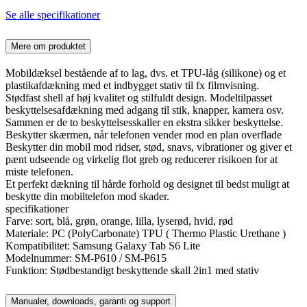
Se alle specifikationer
Mere om produktet
Mobildæksel bestående af to lag, dvs. et TPU-låg (silikone) og et
plastikafdækning med et indbygget stativ til fx filmvisning.
Stødfast shell af høj kvalitet og stilfuldt design. Modeltilpasset
beskyttelsesafdækning med adgang til stik, knapper, kamera osv.
Sammen er de to beskyttelsesskaller en ekstra sikker beskyttelse.
Beskytter skærmen, når telefonen vender mod en plan overflade
Beskytter din mobil mod ridser, stød, snavs, vibrationer og giver et
pænt udseende og virkelig flot greb og reducerer risikoen for at
miste telefonen.
Et perfekt dækning til hårde forhold og designet til bedst muligt at
beskytte din mobiltelefon mod skader.
specifikationer
Farve: sort, blå, grøn, orange, lilla, lyserød, hvid, rød
Materiale: PC (PolyCarbonate) TPU ( Thermo Plastic Urethane )
Kompatibilitet: Samsung Galaxy Tab S6 Lite
Modelnummer: SM-P610 / SM-P615
Funktion: Stødbestandigt beskyttende skall 2in1 med stativ
Manualer, downloads, garanti og support