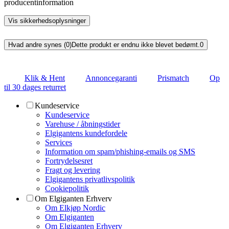
producentinformation
Vis sikkerhedsoplysninger
Hvad andre synes (0)
Dette produkt er endnu ikke blevet bedømt.
0
Klik & Hent
Annoncegaranti
Prismatch
Op
til 30 dages returret
Kundeservice
Kundeservice
Varehuse / åbningstider
Elgigantens kundefordele
Services
Information om spam/phishing-emails og SMS
Fortrydelsesret
Fragt og levering
Elgigantens privatlivspolitik
Cookiepolitik
Om Elgiganten Erhverv
Om Elkjøp Nordic
Om Elgiganten
Om Elgiganten Erhverv