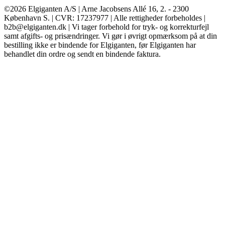
©2026 Elgiganten A/S | Arne Jacobsens Allé 16, 2. - 2300
København S. | CVR: 17237977 | Alle rettigheder forbeholdes |
b2b@elgiganten.dk | Vi tager forbehold for tryk- og korrekturfejl
samt afgifts- og prisændringer. Vi gør i øvrigt opmærksom på at din
bestilling ikke er bindende for Elgiganten, før Elgiganten har
behandlet din ordre og sendt en bindende faktura.