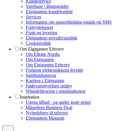
Kundeservice
Varehuse / åbningstider
Elgigantens kundefordele
Services
Information om spam/phishing-emails og SMS
Fortrydelsesret
Fragt og levering
Elgigantens privatlivspolitik
Cookiepolitik
Om Elgiganten Erhverv
Om Elkjøp Nordic
Om Elgiganten
Om Elgiganten Erhverv
Forlæng elektronikkens levetid
Samfundsansvar
Karriere i Elgiganten
Fødevarestyrelsen smiley
Whistleblowing i organisationen
Inspiration
Ugens tilbud - og andre gode priser
Månedens Business Deal
Nyhedsbrev til erhverv
Elgigantens Magasin