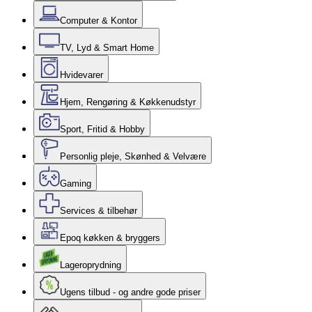
Computer & Kontor
TV, Lyd & Smart Home
Hvidevarer
Hjem, Rengøring & Køkkenudstyr
Sport, Fritid & Hobby
Personlig pleje, Skønhed & Velvære
Gaming
Services & tilbehør
Epoq køkken & bryggers
Lageroprydning
Ugens tilbud - og andre gode priser