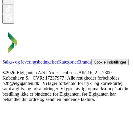
Salgs- og leveringsbetingelser
Kategorier
Brands
Cookie indstillinger
©2026 Elgiganten A/S | Arne Jacobsens Allé 16, 2. - 2300
København S. | CVR: 17237977 | Alle rettigheder forbeholdes |
b2b@elgiganten.dk | Vi tager forbehold for tryk- og korrekturfejl
samt afgifts- og prisændringer. Vi gør i øvrigt opmærksom på at din
bestilling ikke er bindende for Elgiganten, før Elgiganten har
behandlet din ordre og sendt en bindende faktura.